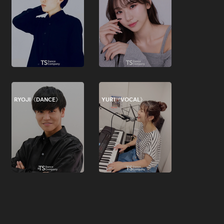
RYOJI《DANCE》
YURI《VOCAL》