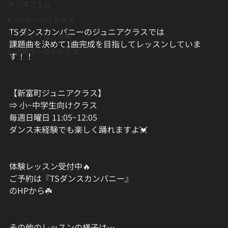
ダンスコラム
K-POボーカルクラス
TSダンスカンパニーのジュニアクラスでは
オーディション対策
課題曲を決めて1曲完成を目指してレッスンしていま
K-POPボーカルクラス
す！！
【新富町ジュニアクラス】
⇒ 小~中学生向けクラス
毎週日曜日 11:05~12:05
ダンス未経験でも楽しく踊れますよ💓
体験レッスン受付中🔥
ご予約は『TSダンスカンパニー』
のHPから☘️
その他のレッスンの様子は…