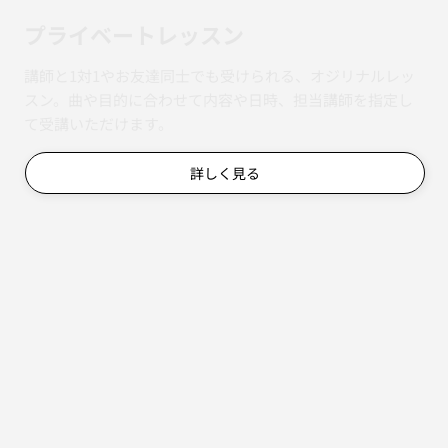
​プライベートレッスン
講師と1対1やお友達同士でも受けられる、オジリナルレッ
スン。曲や目的に合わせて内容や日時、担当講師を指定し
て受講いただけます。
詳しく見る