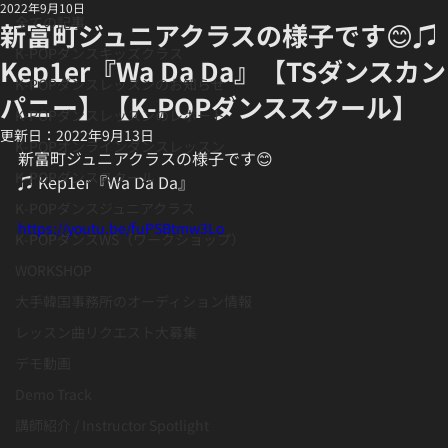
2022年9月10日
全ての記事
新富町ジュニアクラスの様子です😊♫
K-POPダンスキッズクラス
Kep1er『Wa Da Da』【TSダンスカン
K-POPダンスレッスンのお知らせ
パニー】【K-POPダンススクール】
K-POPダンスレッスンのレポート
更新日：
2022年9月13日
K-POPオンラインダンスレッスン
新富町ジュニアクラスの様子です😊
K-POPダンススクール
♫ Kep1er『Wa Da Da』
K-POPダンスジュニアクラス
https://youtu.be/fuPSBtmw3Lo
K-POPダンスWS（ワークショップ）
WORKSHOP
大手韓国事務所のオーディション情報
レッスン曲リクエスト大募集
デモ動画
Demo Track
講師紹介 / Instructor Spotlight