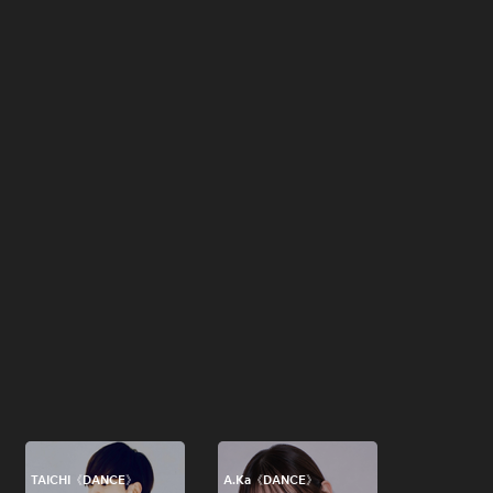
TAICHI《DANCE》
A.Ka《DANCE》