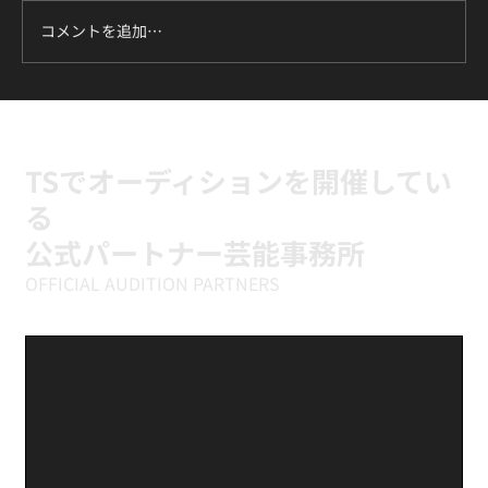
コメントを追加…
ILLIT『It's Me』に挑戦中｜新富町の小学
生向けK-POPキッズダンスクラス
TSでオーディションを開催してい
る
公式パートナー芸能事務所
OFFICIAL AUDITION PARTNERS