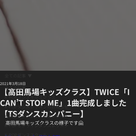
全ての記事
2021年3月18日
全ての記事
【高田馬場キッズクラス】TWICE「I
K-POPダンスキッズクラス
CAN’T STOP ME」1曲完成しました
K-POPダンスレッスンのお知らせ
【TSダンスカンパニー】
K-POPダンスレッスンのレポート
高田馬場キッズクラスの様子です🤗
K-POPオンラインダンスレッスン
K-POPダンススクール