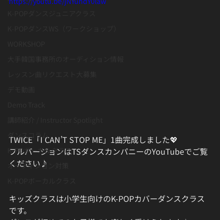
https://youtu.be/jNYuhdY0law
K-POPダンスジュニアクラス
K-POPダンスWS（ワークショップ）
WORKSHOP
大手韓国事務所のオーディション情報
レッスン曲リクエスト大募集
デモ動画
Demo Track
講師紹介 / Instructor Spotlight
ダンスコラム
TWICE「I CAN’T STOP ME」1曲完成しました💖
フルバージョンはTSダンスカンパニーのYouTubeでご覧
K-POボーカルクラス
ください♪
オーディション対策
K-POPボーカルクラス
キッズクラスは小学生向けのK-POPカバーダンスクラス
です。