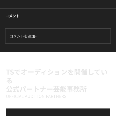
コメント
コメントを追加…
ILLIT『It's Me』に挑戦中｜新富町の小学
生向けK-POPキッズダンスクラス
TSでオーディションを開催してい
る
公式パートナー芸能事務所
OFFICIAL AUDITION PARTNERS