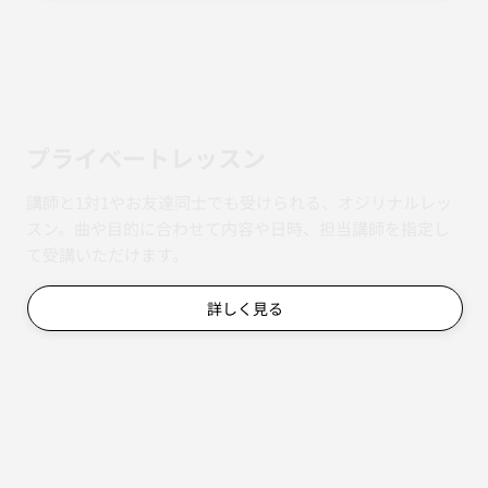
​プライベートレッスン
講師と1対1やお友達同士でも受けられる、オジリナルレッ
スン。曲や目的に合わせて内容や日時、担当講師を指定し
て受講いただけます。
詳しく見る