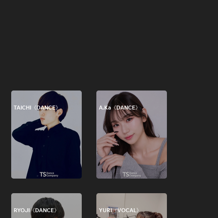
TAICHI《DANCE》
A.Ka《DANCE》
RYOJI《DANCE》
YURI《VOCAL》