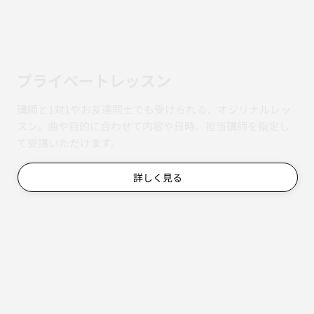
​プライベートレッスン
講師と1対1やお友達同士でも受けられる、オジリナルレッ
スン。曲や目的に合わせて内容や日時、担当講師を指定し
て受講いただけます。
詳しく見る