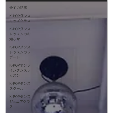
全ての記事
K-POPダンス
キッズクラス
K-POPダンス
レッスンのお
知らせ
K-POPダンス
レッスンのレ
ポート
K-POPオンラ
インダンスレ
ッスン
K-POPダンス
スクール
K-POPダンス
ジュニアクラ
ス