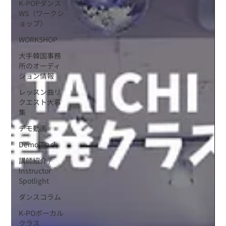
K-POPダンス
WS（ワークシ
ョップ）
WORKSHOP
大手韓国事務
所のオーディ
ション情報
レッスン曲リ
クエスト大募
集
デモ動画
Demo Track
講師紹介 /
Instructor
Spotlight
ダンスコラム
K-POボーカル
クラス