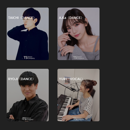
TAICHI《DANCE》
A.Ka《DANCE》
RYOJI《DANCE》
YURI《VOCAL》