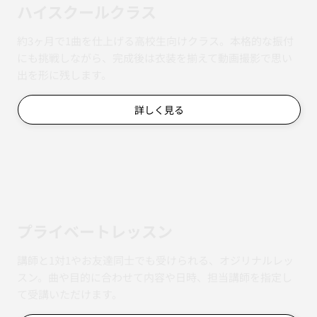
ハイスクールクラス
約3ヶ月で1曲を仕上げる高校生向けクラス。本格的な振付
にも挑戦しながら、完成後は衣装を揃えて動画撮影で思い
出を形に残します。
詳しく見る
​プライベートレッスン
講師と1対1やお友達同士でも受けられる、オジリナルレッ
スン。曲や目的に合わせて内容や日時、担当講師を指定し
て受講いただけます。