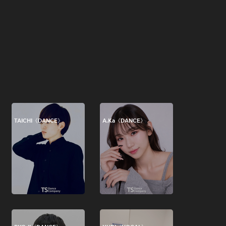
TAICHI《DANCE》
A.Ka《DANCE》