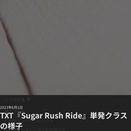
全ての記事
2023年6月1日
全ての記事
TXT『Sugar Rush Ride』単発クラス
K-POPダンスキッズクラス
の様子
K-POPダンスレッスンのお知らせ