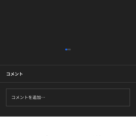
コメント
コメントを追加…
ILLIT『It's Me』に挑戦中｜新富町の小学
生向けK-POPキッズダンスクラス