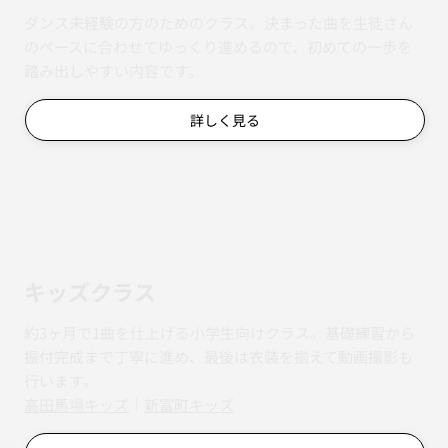
ダンス未経験の方のためのクラス。決まった曲を生徒さん
のペースに合わせてゆっくり進めるので、初めての一歩を
踏み出しやすい内容です。
詳しく見る
キッズクラス
約3ヶ月で1曲を仕上げる小学生向けクラス。基礎練習から
振付完成まで丁寧に進め、最後は衣装を揃えて動画撮影も
行います。
​​高田馬場キッズ
｜
新富町キッズ