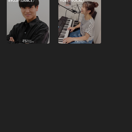
RYOJI《DANCE》
YURI《VOCAL》