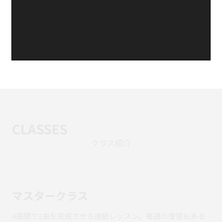
CLASSES
クラス紹介
マスタークラス
4週間で1曲を完成させる連続レッスン。毎週の復習もある