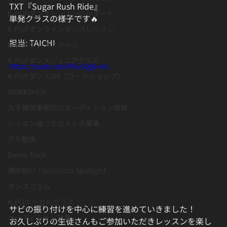
TXT『Sugar Rush Ride』
K-POPダンスレッスンのレポート
単発クラスの様子です🔥
K-POPオンラインダンスレッスン
担当: TAICHI
K-POPダンススクール
K-POPダンスジュニアクラス
https://youtu.be/iKEvsQg6-eU
K-POPダンスWS（ワークショップ）
WORKSHOP
大手韓国事務所のオーディション情報
レッスン曲リクエスト大募集
デモ動画
Demo Track
講師紹介 / Instructor Spotlight
ダンスコラム
K-POボーカルクラス
サビの振り付けを中心に練習を進めていきました！
オーディション対策
お久しぶりの生徒さんもご参加いただきレッスンを楽し