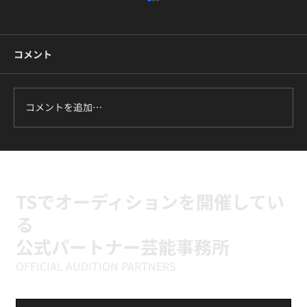
コメント
コメントを追加…
ILLIT『It's Me』に挑戦中｜新富町の小学
生向けK-POPキッズダンスクラス
TSでオーディションを開催してい
る
公式パートナー芸能事務所
OFFICIAL AUDITION PARTNERS