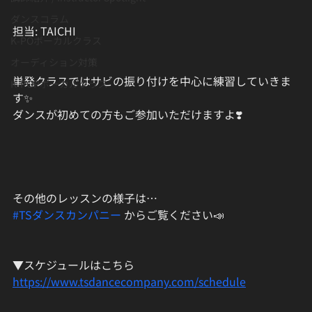
ダンスコラム
担当: TAICHI
K-POボーカルクラス
オーディション対策
単発クラスではサビの振り付けを中心に練習していきま
K-POPボーカルクラス
す✨
ダンスが初めての方もご参加いただけますよ❣️
その他のレッスンの様子は…
#TSダンスカンパニー
 からご覧ください📣
▼スケジュールはこちら
https://www.tsdancecompany.com/schedule