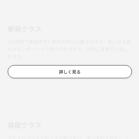
単発クラス
1回完結で楽曲のサビ部分を中心に踊るクラス。気になる曲
だけピンポイントで受けられるので、お試し感覚でも楽し
めます。
詳しく見る
基礎クラス
アイソレーションやリズム取りなど、ダンスの土台をじっ