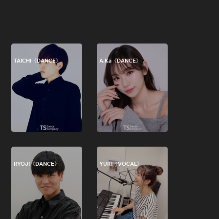
TAICHI《DANCE》
A.Ka《DANCE》
RYOJI《DANCE》
YURI《VOCAL》