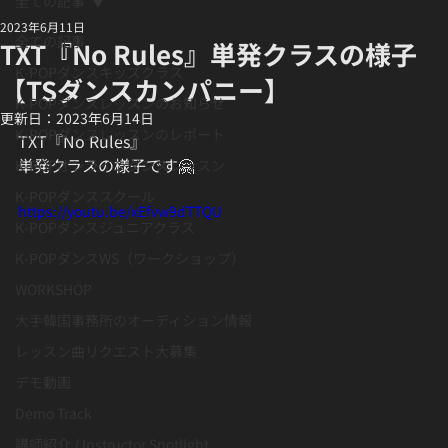
全ての記事
2023年6月11日
全ての記事
TXT『No Rules』単発クラスの様子
K-POPダンスキッズクラス
【TSダンスカンパニー】
K-POPダンスレッスンのお知らせ
更新日：
2023年6月14日
K-POPダンスレッスンのレポート
TXT『No Rules』
単発クラスの様子です🤗
K-POPオンラインダンスレッスン
K-POPダンススクール
https://youtu.be/xEfvw9dTTQU
K-POPダンスジュニアクラス
K-POPダンスWS（ワークショップ）
WORKSHOP
大手韓国事務所のオーディション情報
レッスン曲リクエスト大募集
デモ動画
Demo Track
講師紹介 / Instructor Spotlight