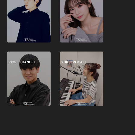
RYOJI《DANCE》
YURI《VOCAL》