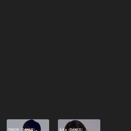
TAICHI《DANCE》
A.Ka《DANCE》