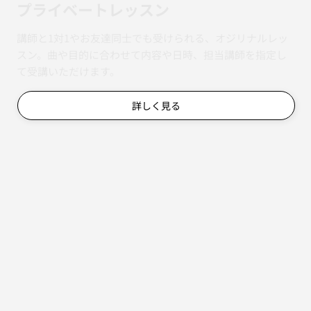
​プライベートレッスン
講師と1対1やお友達同士でも受けられる、オジリナルレッ
スン。曲や目的に合わせて内容や日時、担当講師を指定し
て受講いただけます。
詳しく見る