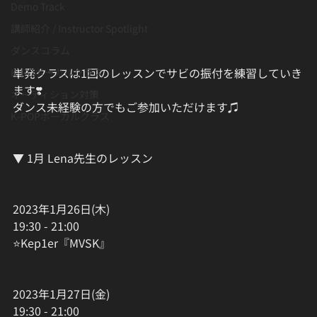
Demo Track
講師紹介 / Instructor Spotlight
ダンスコラム
単発クラスは1回のレッスンでサビの振付を練習していき
K-POボーカルクラス
ます❣️
オーディション対策
ダンス未経験の方でもご参加いただけます♫
K-POPボーカルクラス
▼ 1月 Lena先生のレッスン
2023年1月26日(木)
19:30 - 21:00
⭐Kep1er『MVSK』
2023年1月27日(金)
19:30 - 21:00