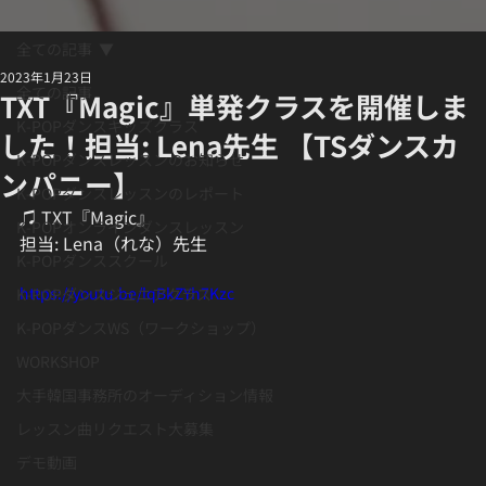
全ての記事
2023年1月23日
全ての記事
TXT『Magic』単発クラスを開催しま
K-POPダンスキッズクラス
した！担当: Lena先生 【TSダンスカ
K-POPダンスレッスンのお知らせ
ンパニー】
K-POPダンスレッスンのレポート
♫ TXT『Magic』
K-POPオンラインダンスレッスン
担当: Lena（れな）先生
K-POPダンススクール
https://youtu.be/lqBkZYh7Kzc
K-POPダンスジュニアクラス
K-POPダンスWS（ワークショップ）
WORKSHOP
大手韓国事務所のオーディション情報
レッスン曲リクエスト大募集
デモ動画