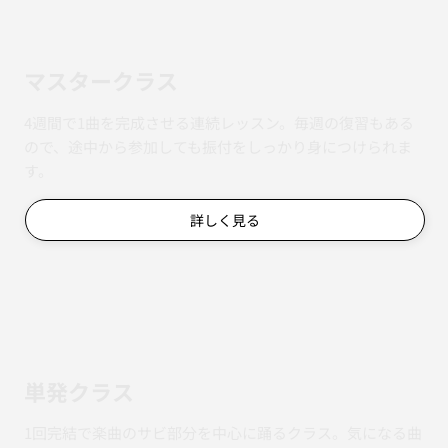
マスタークラス
4週間で1曲を完成させる連続レッスン。毎週の復習もある
ので、途中から参加しても振付をしっかり身につけられま
す。
詳しく見る
単発クラス
1回完結で楽曲のサビ部分を中心に踊るクラス。気になる曲