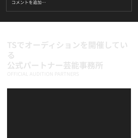
コメントを追加…
ILLIT『It's Me』に挑戦中｜新富町の小学
生向けK-POPキッズダンスクラス
TSでオーディションを開催してい
る
公式パートナー芸能事務所
OFFICIAL AUDITION PARTNERS