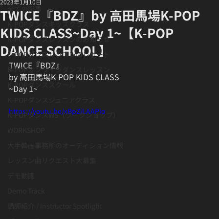
2023年1月10日
全ての記事
TWICE『BDZ』by 高田馬場K-POP
K-POPダンスキッズクラス
KIDS CLASS~Day 1~【K-POP
K-POPダンスレッスンのお知らせ
DANCE SCHOOL】
K-POPダンスレッスンのレポート
TWICE『BDZ』
K-POPオンラインダンスレッスン
by 高田馬場K-POP KIDS CLASS
K-POPダンススクール
~Day 1~
K-POPダンスジュニアクラス
https://youtu.be/xBpZiLAAPio
K-POPダンスWS（ワークショップ）
WORKSHOP
大手韓国事務所のオーディション情報
レッスン曲リクエスト大募集
デモ動画
Demo Track
講師紹介 / Instructor Spotlight