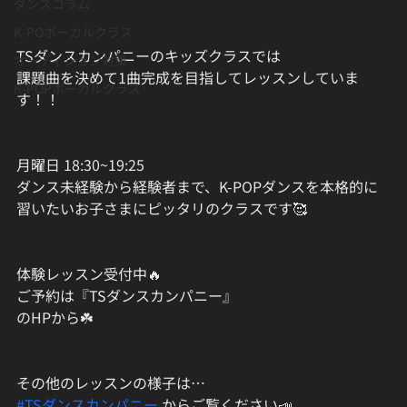
ダンスコラム
K-POボーカルクラス
TSダンスカンパニーのキッズクラスでは
オーディション対策
課題曲を決めて1曲完成を目指してレッスンしていま
K-POPボーカルクラス
す！！
月曜日 18:30~19:25
ダンス未経験から経験者まで、K-POPダンスを本格的に
習いたいお子さまにピッタリのクラスです🥰
体験レッスン受付中🔥
ご予約は『TSダンスカンパニー』
のHPから☘️
その他のレッスンの様子は…
#TSダンスカンパニー
 からご覧ください📣