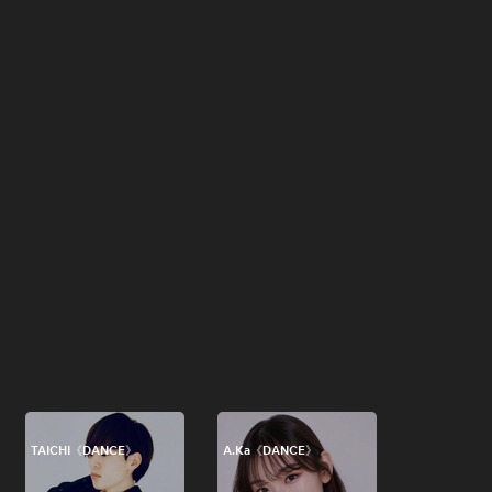
TAICHI《DANCE》
A.Ka《DANCE》