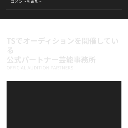
コメントを追加…
ILLIT『It's Me』に挑戦中｜新富町の小学
生向けK-POPキッズダンスクラス
TSでオーディションを開催してい
る
公式パートナー芸能事務所
OFFICIAL AUDITION PARTNERS