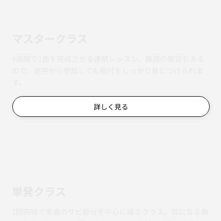
マスタークラス
4週間で1曲を完成させる連続レッスン。毎週の復習もある
ので、途中から参加しても振付をしっかり身につけられま
す。
詳しく見る
単発クラス
1回完結で楽曲のサビ部分を中心に踊るクラス。気になる曲