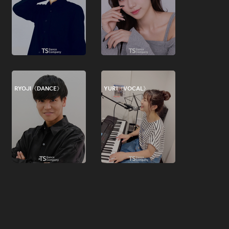
RYOJI《DANCE》
YURI《VOCAL》