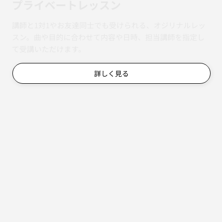
​プライベートレッスン
講師と1対1やお友達同士でも受けられる、オジリナルレッ
スン。曲や目的に合わせて内容や日時、担当講師を指定し
て受講いただけます。
詳しく見る