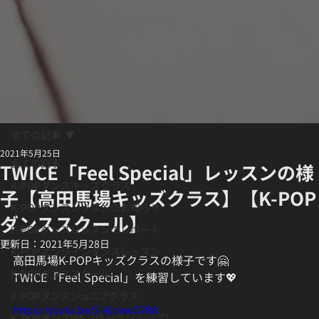
全ての記事
2021年5月25日
全ての記事
TWICE「Feel Special」レッスンの様
K-POPダンスキッズクラス
子【高田馬場キッズクラス】【K-POP
K-POPダンスレッスンのお知らせ
ダンススクール】
K-POPダンスレッスンのレポート
更新日：
2021年5月28日
K-POPオンラインダンスレッスン
高田馬場K-POPキッズクラスの様子です🤗
K-POPダンススクール
TWICE「Feel Special」を練習しています💖
K-POPダンスジュニアクラス
https://youtu.be/2-jGomvG7R8
K-POPダンスWS（ワークショップ）