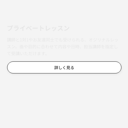
​プライベートレッスン
講師と1対1やお友達同士でも受けられる、オジリナルレッ
スン。曲や目的に合わせて内容や日時、担当講師を指定し
て受講いただけます。
詳しく見る