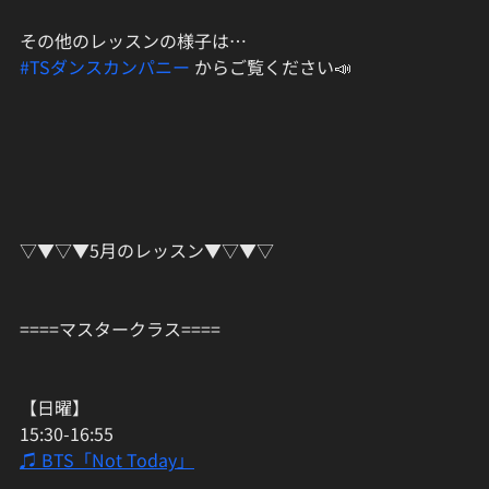
その他のレッスンの様子は…﻿
#TSダンスカンパニー
 からご覧ください📣﻿﻿
▽▼▽▼5月のレッスン▼▽▼▽﻿
====マスタークラス==== 
【日曜】
15:30-16:55
♫ BTS「Not Today」