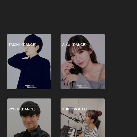
TAICHI《DANCE》
A.Ka《DANCE》
RYOJI《DANCE》
YURI《VOCAL》