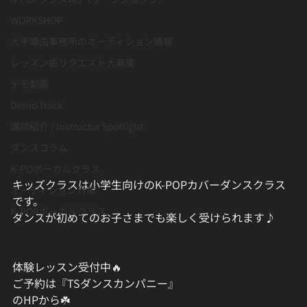
WORKSHOP
大手韓国事務所のオーディション情報
レッスン曲リクエスト大募集
デモ動画
Demo Track
講師紹介 / Instructor Spotlight
ダンスコラム
K-POボーカルクラス
キッズクラスは小学生向けのK-POPカバーダンスクラス
オーディション対策
です。
K-POPボーカルクラス
ダンスが初めてのお子さまでも楽しく受けられます♪
体験レッスン受付中🔥
ご予約は『TSダンスカンパニー』
のHPから☘️