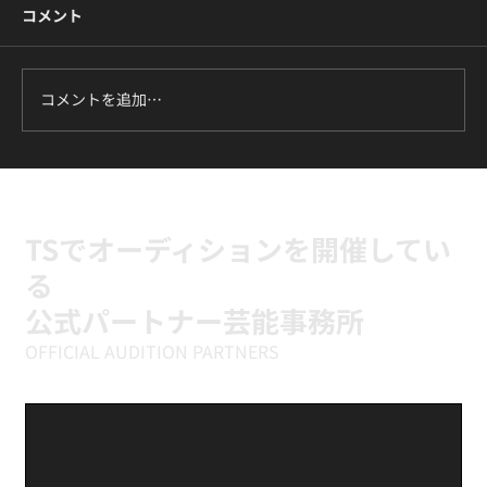
コメント
コメントを追加…
ILLIT『It's Me』に挑戦中｜新富町の小学
生向けK-POPキッズダンスクラス
TSでオーディションを開催してい
る
公式パートナー芸能事務所
OFFICIAL AUDITION PARTNERS