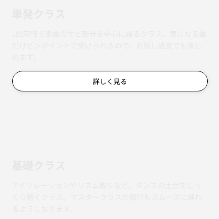
単発クラス
1回完結で楽曲のサビ部分を中心に踊るクラス。気になる曲
だけピンポイントで受けられるので、お試し感覚でも楽し
めます。
詳しく見る
基礎クラス
アイソレーションやリズム取りなど、ダンスの土台をじっ
くり磨くクラス。マスタークラスの振付もスムーズに踊れ
るようになります。