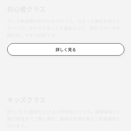
初心者クラス
ダンス未経験の方のためのクラス。決まった曲を生徒さん
のペースに合わせてゆっくり進めるので、初めての一歩を
踏み出しやすい内容です。
詳しく見る
キッズクラス
約3ヶ月で1曲を仕上げる小学生向けクラス。基礎練習から
振付完成まで丁寧に進め、最後は衣装を揃えて動画撮影も
行います。