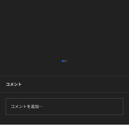
コメント
コメントを追加…
ILLIT『It's Me』に挑戦中｜新富町の小学