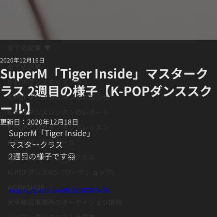
全ての記事
2020年12月16日
全ての記事
SuperM「Tiger Inside」 マスターク
K-POPダンスキッズクラス
ラス 2週目の様子【K-POPダンススク
K-POPダンスレッスンのお知らせ
ール】
K-POPダンスレッスンのレポート
更新日：
2020年12月18日
K-POPオンラインダンスレッスン
SuperM「Tiger Inside」﻿
K-POPダンススクール
マスタークラス﻿
2週目の様子です🤗﻿
K-POPダンスジュニアクラス
K-POPダンスWS（ワークショップ）
WORKSHOP
https://youtu.be/9CdqNZMSk5k
大手韓国事務所のオーディション情報
レッスン曲リクエスト大募集