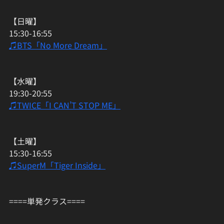
【日曜】
15:30-16:55
♫BTS「No More Dream」
【水曜】
19:30-20:55
♫TWICE「I CAN’T STOP ME」
【土曜】
15:30-16:55
♫SuperM「Tiger Inside」
====単発クラス====