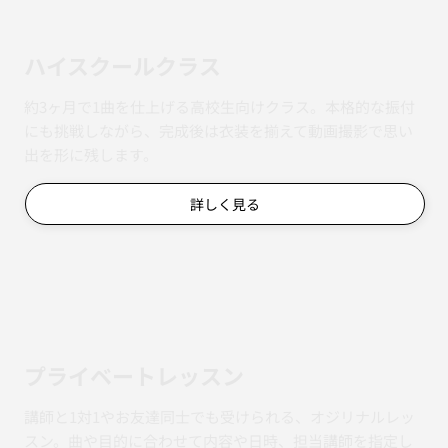
ハイスクールクラス
約3ヶ月で1曲を仕上げる高校生向けクラス。本格的な振付
にも挑戦しながら、完成後は衣装を揃えて動画撮影で思い
出を形に残します。
詳しく見る
​プライベートレッスン
講師と1対1やお友達同士でも受けられる、オジリナルレッ
スン。曲や目的に合わせて内容や日時、担当講師を指定し