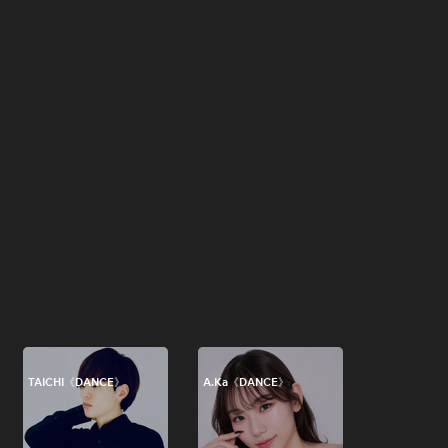
TAICHI《DANCE》
A.Ka《DANCE》