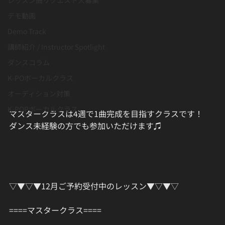
デモ動画
Demo Track
講師紹介 / Instructor Spotlight
ダンスコラム
K-POボーカルクラス
オーディション対策
K-POPボーカルクラス
マスタークラスは4週で1曲完成を目指すクラスです！﻿
ダンス未経験の方でも参加いただけます♫﻿
▽▼▽▼12月ご予約受付中のレッスン▼▽▼▽﻿
====マスタークラス==== 