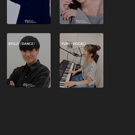
RYOJI《DANCE》
YURI《VOCAL》