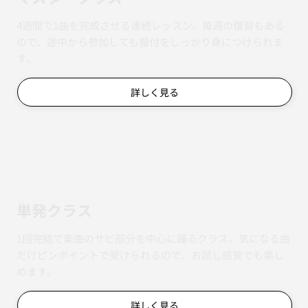
4週間で1曲を完成させる連続レッスン。毎週の復習もある
ので、途中から参加しても振付をしっかり身につけられま
す。
詳しく見る
単発クラス
1回完結で楽曲のサビ部分を中心に踊るクラス。気になる曲
だけピンポイントで受けられるので、お試し感覚でも楽し
めます。
詳しく見る