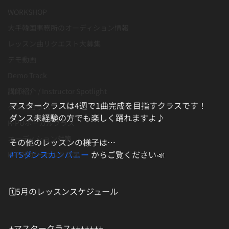
WORKSHOP
大手韓国事務所のオーディション情報
レッスン曲リクエスト大募集
デモ動画
Demo Track
講師紹介 / Instructor Spotlight
マスタークラスは4週で1曲完成を目指すクラスです！
ダンスコラム
ダンス未経験の方でも楽しく踊れますよ♪
K-POボーカルクラス
オーディション対策
その他のレッスンの様子は…
#TSダンスカンパニー
 からご覧ください📣
K-POPボーカルクラス
🗓5月のレッスンスケジュール
+マスタークラス+++++++