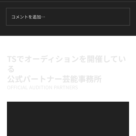
コメントを追加…
ILLIT『It's Me』に挑戦中｜新富町の小学
生向けK-POPキッズダンスクラス
TSでオーディションを開催してい
る
公式パートナー芸能事務所
OFFICIAL AUDITION PARTNERS