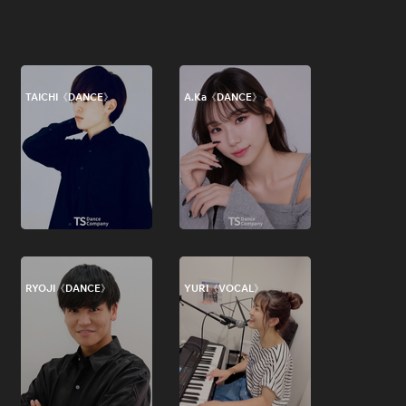
TAICHI《DANCE》
A.Ka《DANCE》
RYOJI《DANCE》
YURI《VOCAL》