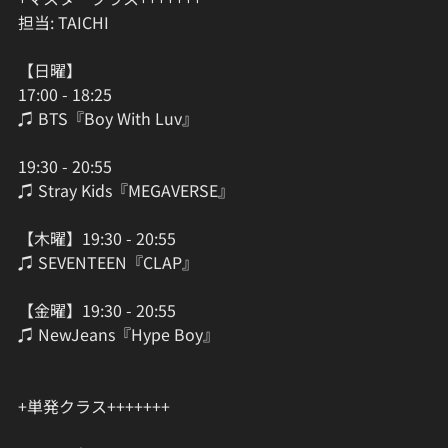
担当: TAICHI
【日曜】
17:00 - 18:25
♫ BTS『Boy With Luv』
19:30 - 20:55
♫ Stray Kids『MEGAVERSE』
【木曜】19:30 - 20:55
♫ SEVENTEEN『CLAP』
【金曜】19:30 - 20:55
♫ NewJeans『Hype Boy』
+単発クラス+++++++