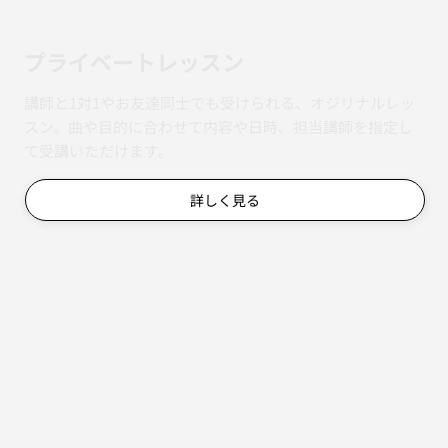
​プライベートレッスン
講師と1対1やお友達同士でも受けられる、オジリナルレッ
スン。曲や目的に合わせて内容や日時、担当講師を指定し
て受講いただけます。
詳しく見る