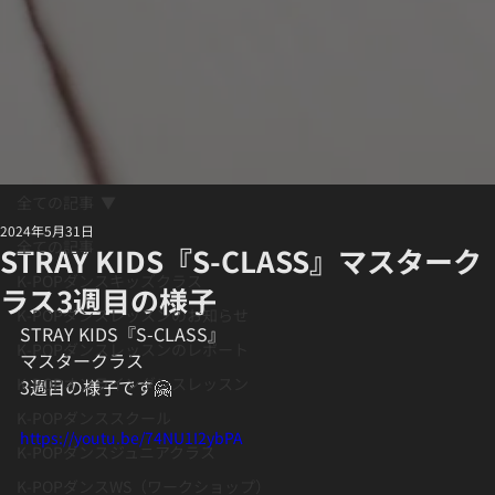
全ての記事
2024年5月31日
全ての記事
STRAY KIDS『S-CLASS』マスターク
K-POPダンスキッズクラス
ラス3週目の様子
K-POPダンスレッスンのお知らせ
STRAY KIDS『S-CLASS』
K-POPダンスレッスンのレポート
マスタークラス
K-POPオンラインダンスレッスン
3週目の様子です🤗
K-POPダンススクール
https://youtu.be/74NU1I2ybPA
K-POPダンスジュニアクラス
K-POPダンスWS（ワークショップ）