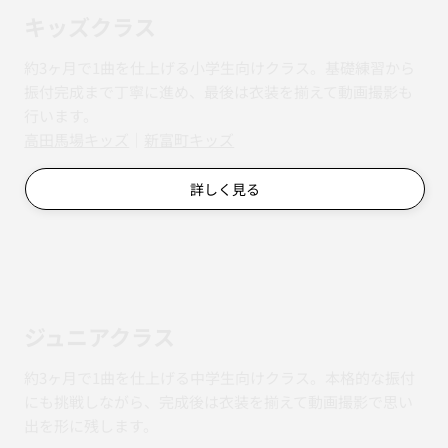
キッズクラス
約3ヶ月で1曲を仕上げる小学生向けクラス。基礎練習から
振付完成まで丁寧に進め、最後は衣装を揃えて動画撮影も
行います。
​​高田馬場キッズ
｜
新富町キッズ
詳しく見る
ジュニアクラス
約3ヶ月で1曲を仕上げる中学生向けクラス。本格的な振付
にも挑戦しながら、完成後は衣装を揃えて動画撮影で思い
出を形に残します。