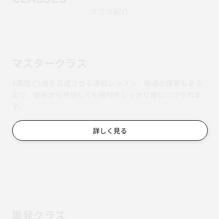
クラス紹介
マスタークラス
4週間で1曲を完成させる連続レッスン。毎週の復習もある
ので、途中から参加しても振付をしっかり身につけられま
す。
詳しく見る
単発クラス