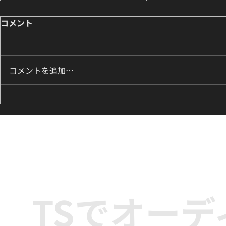
コメント
コメントを追加…
8月のK-POPダンスレッスン
ILLIT『It
のお知らせ🌟
新富町の小学
ッズダンス
TSでオー