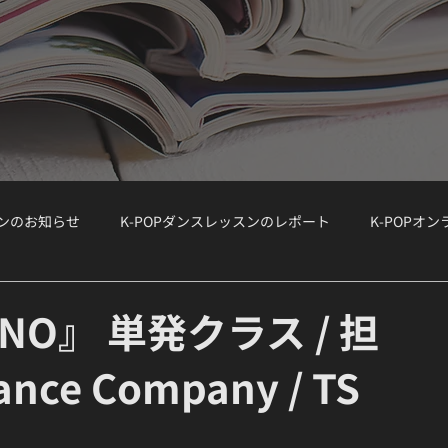
スンのお知らせ
K-POPダンスレッスンのレポート
K-POPオ
ョップ）
WORKSHOP
大手韓国事務所のオーディション情報
MINO』 単発クラス / 担
nce Company / TS
ボーカルクラス
オーディション対策
K-POPボーカルクラス
】