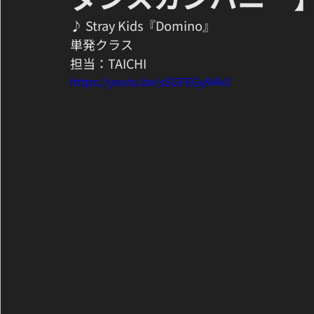
♪ Stray Kids『Domino』
単発クラス
担当：TAICHI
https://youtu.be/sSGFEGy94k0