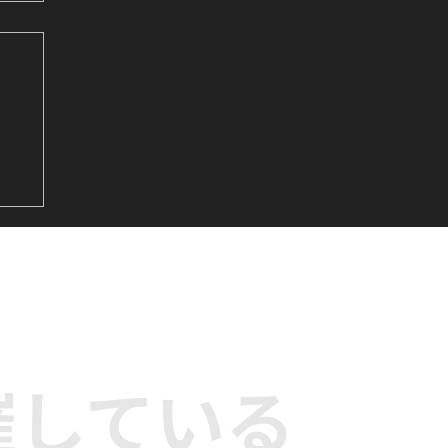
&
サビ
ダ
催している