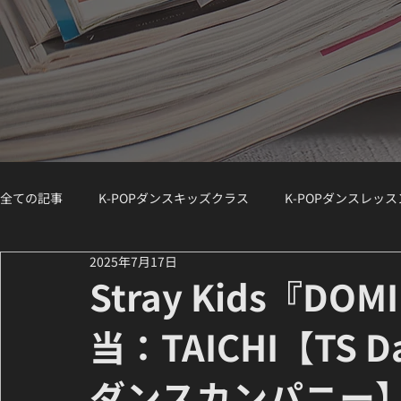
全ての記事
K-POPダンスキッズクラス
K-POPダンスレッ
2025年7月17日
K-POPダンスジュニアクラス
K-POPダンスWS（ワークシ
Stray Kids『DO
当：TAICHI【TS Da
講師紹介 / Instructor Spotlight
ダンスコラム
K-PO
ダンスカンパニー