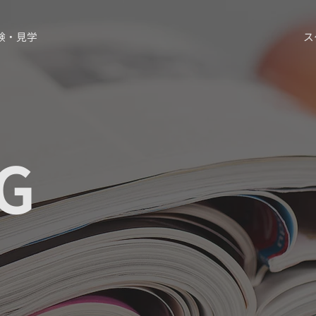
験・見学
ス
G