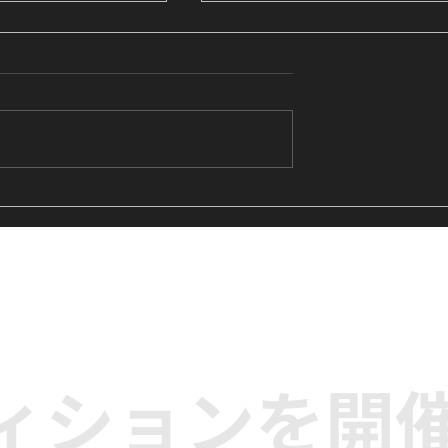
's Me』に挑戦中｜
【レッスンレポート】LE
生向けK-POPキ
SSERAFIM『Eve, Psyche 
クラス
the Bluebeard's wife』
に挑戦｜高田馬場のK-POP
ンス単発クラス
ディションを開