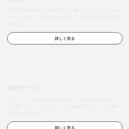
1回完結で楽曲のサビ部分を中心に踊るクラス。気になる曲
だけピンポイントで受けられるので、お試し感覚でも楽し
めます。
詳しく見る
基礎クラス
アイソレーションやリズム取りなど、ダンスの土台をじっ
くり磨くクラス。マスタークラスの振付もスムーズに踊れ
るようになります。
詳しく見る