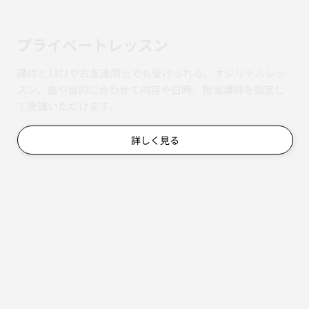
​プライベートレッスン
講師と1対1やお友達同士でも受けられる、オジリナルレッ
スン。曲や目的に合わせて内容や日時、担当講師を指定し
て受講いただけます。
詳しく見る