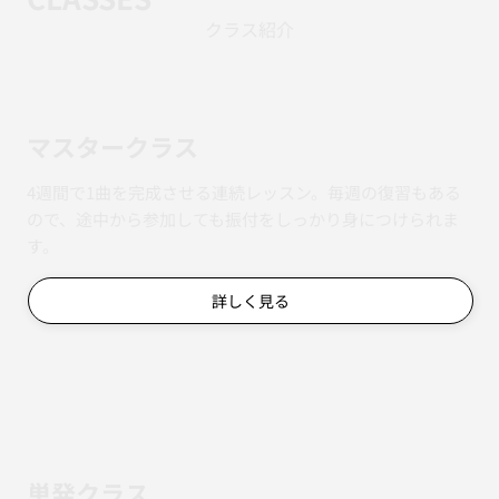
クラス紹介
マスタークラス
4週間で1曲を完成させる連続レッスン。毎週の復習もある
ので、途中から参加しても振付をしっかり身につけられま
す。
詳しく見る
単発クラス