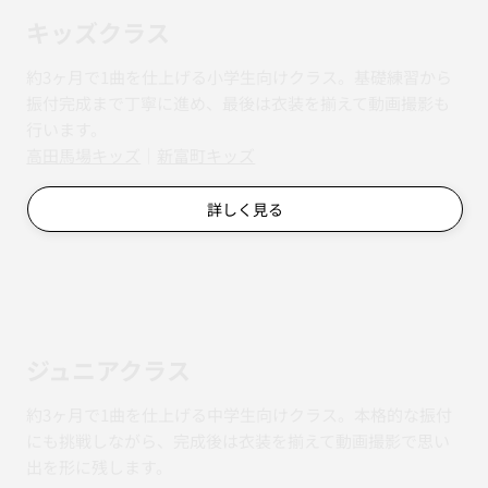
キッズクラス
約3ヶ月で1曲を仕上げる小学生向けクラス。基礎練習から
振付完成まで丁寧に進め、最後は衣装を揃えて動画撮影も
行います。
​​高田馬場キッズ
｜
新富町キッズ
詳しく見る
ジュニアクラス
約3ヶ月で1曲を仕上げる中学生向けクラス。本格的な振付
にも挑戦しながら、完成後は衣装を揃えて動画撮影で思い
出を形に残します。