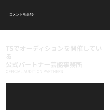
コメントを追加…
ILLIT『It's Me』に挑戦中｜新富町の小学
生向けK-POPキッズダンスクラス
TSでオーディションを開催してい
る
公式パートナー芸能事務所
OFFICIAL AUDITION PARTNERS