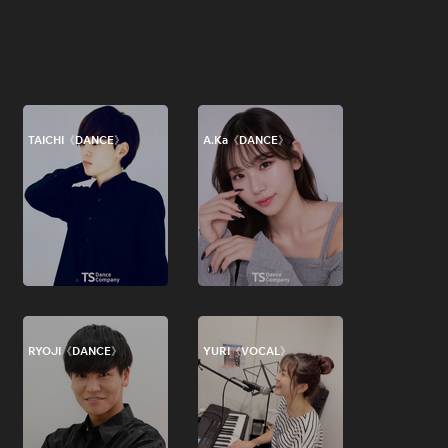
TAICHI《DANCE》
A.Ka《DANCE》
RYOJI《DANCE》
YURI《VOCAL》