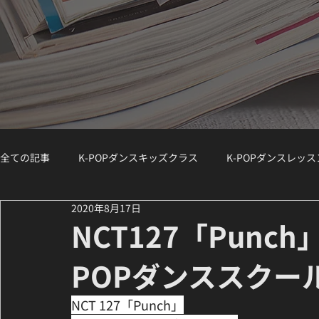
全ての記事
K-POPダンスキッズクラス
K-POPダンスレッ
2020年8月17日
K-POPダンスジュニアクラス
K-POPダンスWS（ワークシ
NCT127「Punc
POPダンススクー
講師紹介 / Instructor Spotlight
ダンスコラム
K-PO
NCT 127「Punch」﻿