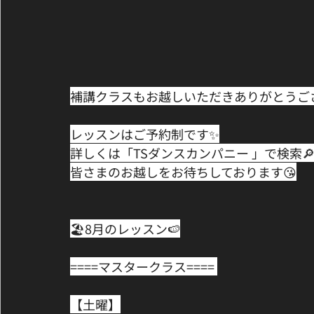
補講クラスもお越しいただきありがとうござ
レッスンはご予約制です✨﻿
詳しくは「TSダンスカンパニー‬ 」で検索🔎
皆さまのお越しをお待ちしております😘﻿
🏖8月のレッスン🍉﻿
====マスタークラス==== ﻿
【土曜】﻿