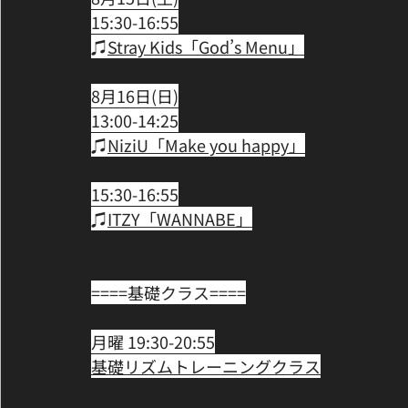
15:30-16:55﻿
♫
Stray Kids「God’s Menu」﻿
8月16日(日)﻿
13:00-14:25﻿
♫
NiziU「Make you happy」﻿
15:30-16:55﻿
♫
ITZY「WANNABE」﻿
====基礎クラス====﻿
月曜 19:30-20:55﻿
基礎リズムトレーニングクラス﻿