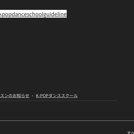
popdanceschoolguideline﻿
ッスンのお知らせ
K-POPダンススクール
す