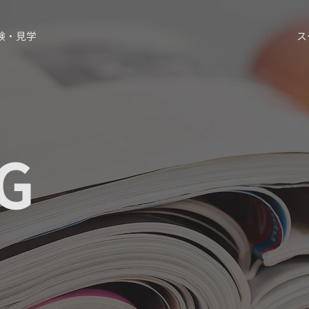
験・見学
ス
G