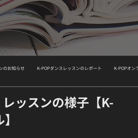
スンのお知らせ
K-POPダンスレッスンのレポート
K-POPオ
ョップ）
WORKSHOP
大手韓国事務所のオーディション情報
h」レッスンの様子【K-
ル】
ボーカルクラス
オーディション対策
K-POPボーカルクラス