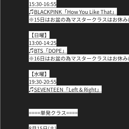
15:30-16:55﻿
♫
BLACKPINK「How You Like That」﻿
※15日はお盆の為マスタークラスはお休み
【日曜】﻿
13:00-14:25﻿
♫
BTS「DOPE」﻿
※16日はお盆の為マスタークラスはお休み
【水曜】﻿
19:30-20:55﻿
♫
SEVENTEEN「Left & Right」﻿
====単発クラス====﻿
8月15日(土)﻿