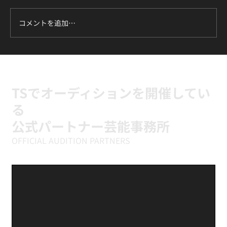
コメントを追加…
ILLIT『It's Me』に挑戦中｜新富町の小学
生向けK-POPキッズダンスクラス
TSでオーディションを開催してい
る
公式パートナー芸能事務所
OFFICIAL AUDITION PARTNERS