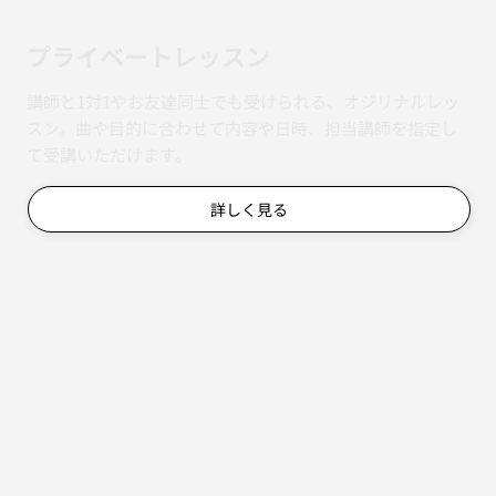
​プライベートレッスン
講師と1対1やお友達同士でも受けられる、オジリナルレッ
スン。曲や目的に合わせて内容や日時、担当講師を指定し
て受講いただけます。
詳しく見る