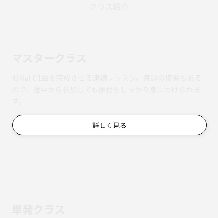
クラス紹介
マスタークラス
4週間で1曲を完成させる連続レッスン。毎週の復習もある
ので、途中から参加しても振付をしっかり身につけられま
す。
詳しく見る
単発クラス