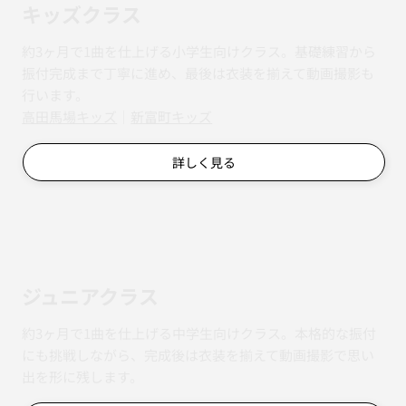
キッズクラス
約3ヶ月で1曲を仕上げる小学生向けクラス。基礎練習から
振付完成まで丁寧に進め、最後は衣装を揃えて動画撮影も
行います。
​​高田馬場キッズ
｜
新富町キッズ
詳しく見る
ジュニアクラス
約3ヶ月で1曲を仕上げる中学生向けクラス。本格的な振付
にも挑戦しながら、完成後は衣装を揃えて動画撮影で思い
出を形に残します。