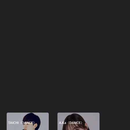
TAICHI《DANCE》
A.Ka《DANCE》