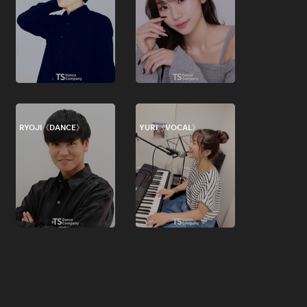
RYOJI《DANCE》
YURI《VOCAL》