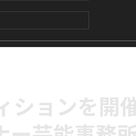
's Me』に挑戦中｜
【レッスンレポート】LE
生向けK-POPキ
SSERAFIM『Eve, Psyche 
クラス
the Bluebeard's wife』
に挑戦｜高田馬場のK-POP
ンス単発クラス
ディションを開
ナー芸能事務