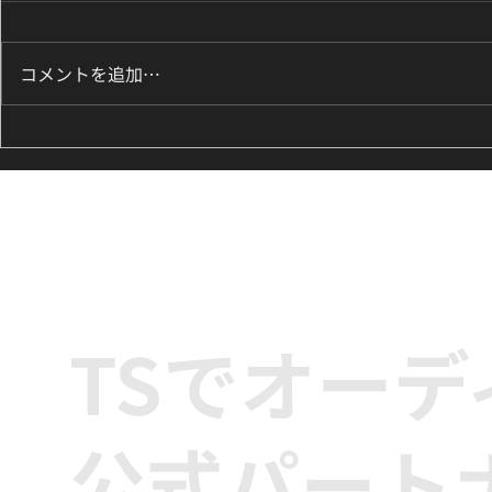
コメントを追加…
8月のK-POPダンスレッスン
ILLIT『It
のお知らせ🌟
新富町の小学
ッズダンス
TSでオー
公式パート