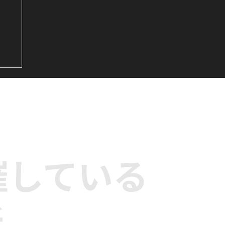
&
サビ
ダ
催している
所