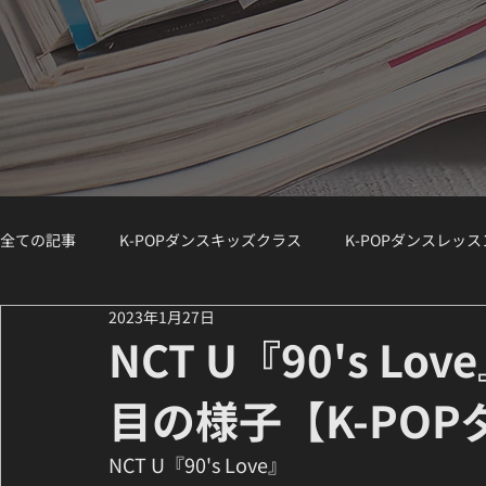
全ての記事
K-POPダンスキッズクラス
K-POPダンスレッ
2023年1月27日
K-POPダンスジュニアクラス
K-POPダンスWS（ワークシ
NCT U『90's L
目の様子【K-PO
講師紹介 / Instructor Spotlight
ダンスコラム
K-PO
NCT U『90's Love』