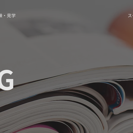
験・見学
ス
G