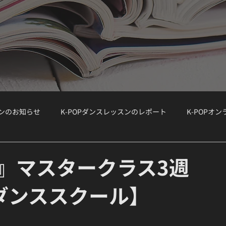
スンのお知らせ
K-POPダンスレッスンのレポート
K-POPオ
ョップ）
WORKSHOP
大手韓国事務所のオーディション情報
ove』マスタークラス3週
Pダンススクール】
ボーカルクラス
オーディション対策
K-POPボーカルクラス