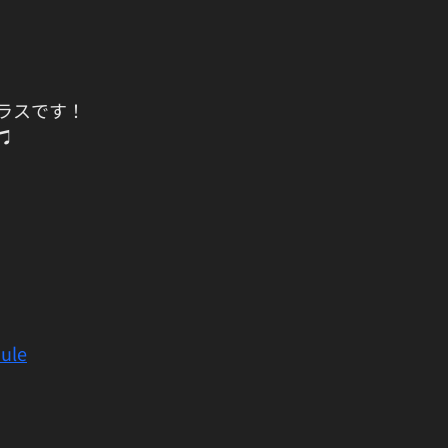
ラスです！
♫
ule