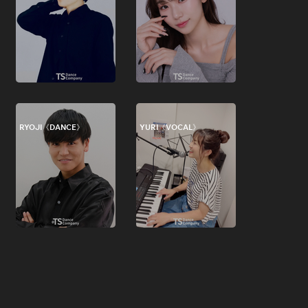
RYOJI《DANCE》
YURI《VOCAL》