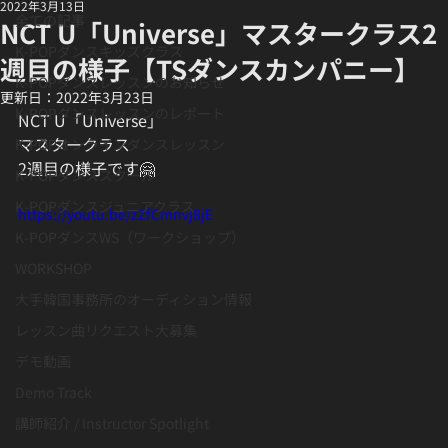
2022年3月13日
全ての記事
NCT U「Universe」マスタークラス2
K-POPダンスキッズクラス
週目の様子【TSダンスカンパニー】
K-POPダンスレッスンのお知らせ
更新日：
2022年3月23日
K-POPダンスレッスンのレポート
NCT U「Universe」
マスタークラス
K-POPオンラインダンスレッスン
2週目の様子です🤗
K-POPダンススクール
K-POPダンスジュニアクラス
https://youtu.be/zZfCmnvj8jE
K-POPダンスWS（ワークショップ）
WORKSHOP
大手韓国事務所のオーディション情報
レッスン曲リクエスト大募集
デモ動画
Demo Track
講師紹介 / Instructor Spotlight