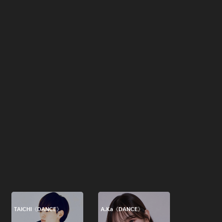
TAICHI《DANCE》
A.Ka《DANCE》