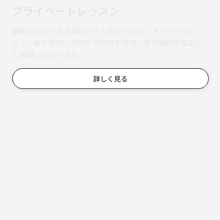
​プライベートレッスン
講師と1対1やお友達同士でも受けられる、オジリナルレッ
スン。曲や目的に合わせて内容や日時、担当講師を指定し
て受講いただけます。
詳しく見る