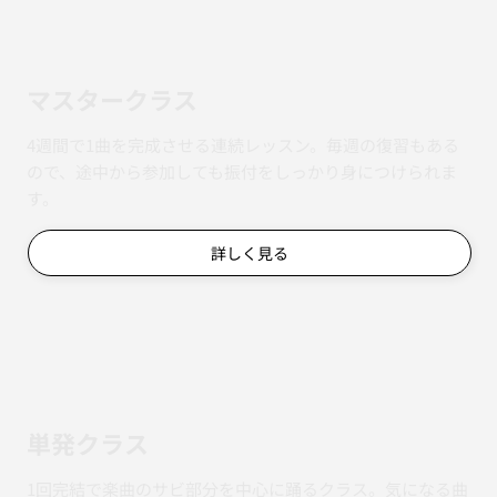
マスタークラス
4週間で1曲を完成させる連続レッスン。毎週の復習もある
ので、途中から参加しても振付をしっかり身につけられま
す。
詳しく見る
単発クラス
1回完結で楽曲のサビ部分を中心に踊るクラス。気になる曲