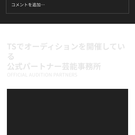
コメントを追加…
ILLIT『It's Me』に挑戦中｜新富町の小学
生向けK-POPキッズダンスクラス
TSでオーディションを開催してい
る
公式パートナー芸能事務所
OFFICIAL AUDITION PARTNERS