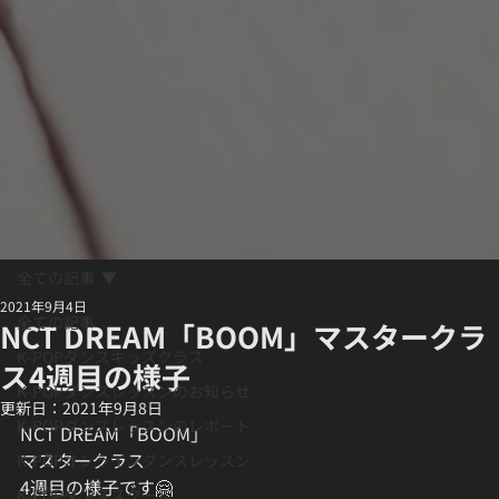
全ての記事
2021年9月4日
全ての記事
NCT DREAM「BOOM」マスタークラ
K-POPダンスキッズクラス
ス4週目の様子
K-POPダンスレッスンのお知らせ
更新日：
2021年9月8日
K-POPダンスレッスンのレポート
NCT DREAM「BOOM」
マスタークラス
K-POPオンラインダンスレッスン
4週目の様子です🤗
K-POPダンススクール