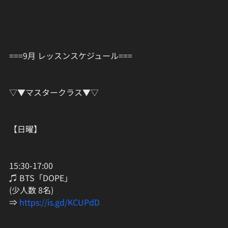
===9月 レッスンスケジュール===
▽▼マスタークラス▼▽
【日曜】
15:30-17:00
♫ BTS「DOPE」
(少人数 8名)
⇒ 
https://is.gd/KCUPdD