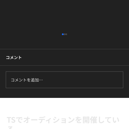
コメント
コメントを追加…
ILLIT『It's Me』に挑戦中｜新富町の小学
生向けK-POPキッズダンスクラス
TSでオーディションを開催してい
る