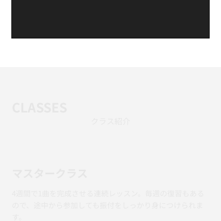
CLASSES
クラス紹介
マスタークラス
4週間で1曲を完成させる連続レッスン。毎週の復習もある
ので、途中から参加しても振付をしっかり身につけられま
す。