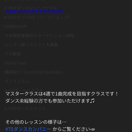
K-POPダンスジュニアクラス
https://youtu.be/isv6NrXp5BE
K-POPダンスWS（ワークショップ）
WORKSHOP
大手韓国事務所のオーディション情報
レッスン曲リクエスト大募集
デモ動画
Demo Track
講師紹介 / Instructor Spotlight
ダンスコラム
K-POボーカルクラス
マスタークラスは4週で1曲完成を目指すクラスです！
オーディション対策
ダンス未経験の方でも参加いただけます♫
K-POPボーカルクラス
その他のレッスンの様子は…
#TSダンスカンパニー
 からご覧ください📣