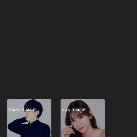
TAICHI《DANCE》
A.Ka《DANCE》