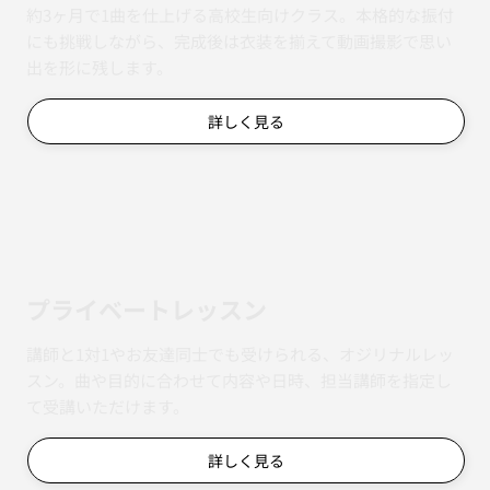
約3ヶ月で1曲を仕上げる高校生向けクラス。本格的な振付
にも挑戦しながら、完成後は衣装を揃えて動画撮影で思い
出を形に残します。
詳しく見る
​プライベートレッスン
講師と1対1やお友達同士でも受けられる、オジリナルレッ
スン。曲や目的に合わせて内容や日時、担当講師を指定し
て受講いただけます。
詳しく見る