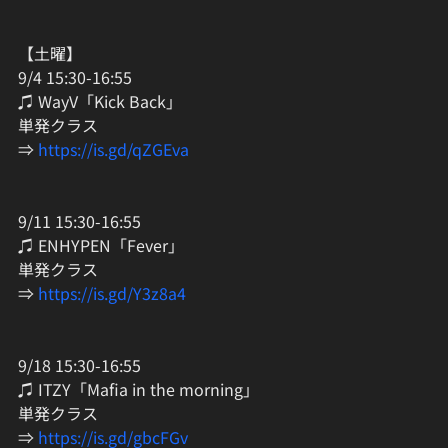
【土曜】
9/4 15:30-16:55
♫ WayV「Kick Back」
単発クラス
⇒ 
https://is.gd/qZGEva
9/11 15:30-16:55
♫ ENHYPEN「Fever」
単発クラス
⇒ 
https://is.gd/Y3z8a4
9/18 15:30-16:55
♫ ITZY「Mafia in the morning」
単発クラス
⇒ 
https://is.gd/gbcFGv