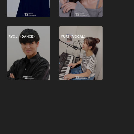
RYOJI《DANCE》
YURI《VOCAL》