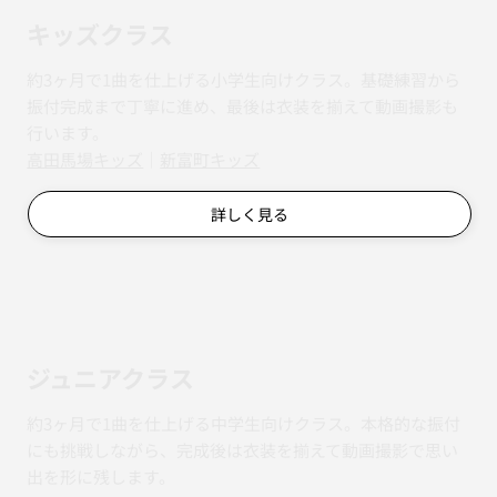
キッズクラス
約3ヶ月で1曲を仕上げる小学生向けクラス。基礎練習から
振付完成まで丁寧に進め、最後は衣装を揃えて動画撮影も
行います。
​​高田馬場キッズ
｜
新富町キッズ
詳しく見る
ジュニアクラス
約3ヶ月で1曲を仕上げる中学生向けクラス。本格的な振付
にも挑戦しながら、完成後は衣装を揃えて動画撮影で思い
出を形に残します。