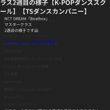
ラス2週目の様子【K-POPダンススク
K-POPダンスレッスンのお知らせ
ール】【TSダンスカンパニー】
K-POPダンスレッスンのレポート
NCT DREAM「Beatbox」
K-POPオンラインダンスレッスン
マスタークラス
K-POPダンススクール
2週目の様子です🤗
K-POPダンスジュニアクラス
https://youtu.be/RP-gMWuOboY
K-POPダンスWS（ワークショップ）
WORKSHOP
大手韓国事務所のオーディション情報
レッスン曲リクエスト大募集
デモ動画
Demo Track
講師紹介 / Instructor Spotlight
ダンスコラム
K-POボーカルクラス