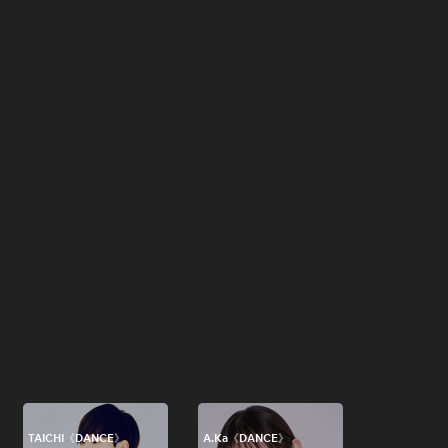
TAICHI《DANCE》
A.Ka《DANCE》