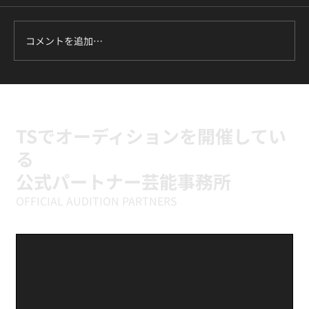
コメントを追加…
ILLIT『It's Me』に挑戦中｜新富町の小学
生向けK-POPキッズダンスクラス
TSでオーディションを開催してい
る
公式パートナー芸能事務所
OFFICIAL AUDITION PARTNERS