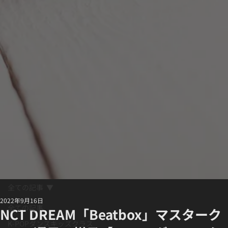
全ての記事
2022年9月16日
全ての記事
NCT DREAM「Beatbox」マスターク
K-POPダンスキッズクラス