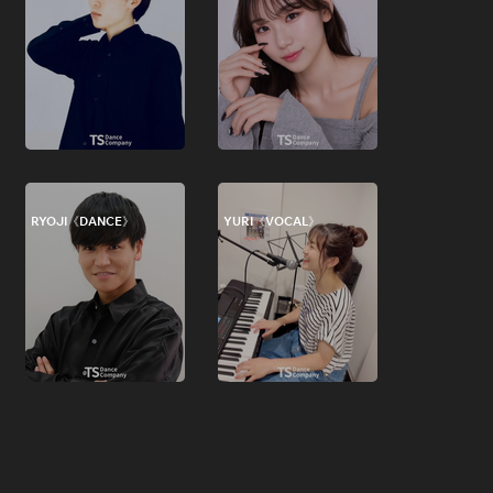
RYOJI《DANCE》
YURI《VOCAL》