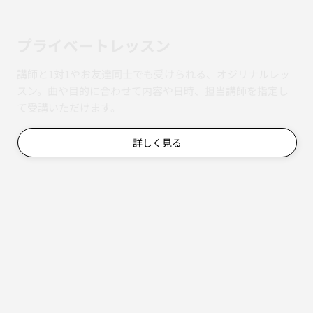
​プライベートレッスン
講師と1対1やお友達同士でも受けられる、オジリナルレッ
スン。曲や目的に合わせて内容や日時、担当講師を指定し
て受講いただけます。
詳しく見る