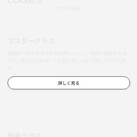
クラス紹介
マスタークラス
4週間で1曲を完成させる連続レッスン。毎週の復習もある
ので、途中から参加しても振付をしっかり身につけられま
す。
詳しく見る
単発クラス