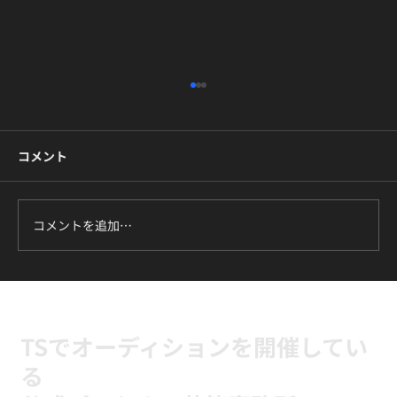
コメント
コメントを追加…
【レッスンレポート】BTS『I NEED U』
を1曲フルで踊り切る｜高田馬場のK-POP
ダンスマスタークラス
TSでオーディションを開催してい
る