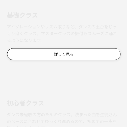
基礎クラス
アイソレーションやリズム取りなど、ダンスの土台をじっ
くり磨くクラス。マスタークラスの振付もスムーズに踊れ
るようになります。
詳しく見る
初心者クラス
ダンス未経験の方のためのクラス。決まった曲を生徒さん
のペースに合わせてゆっくり進めるので、初めての一歩を