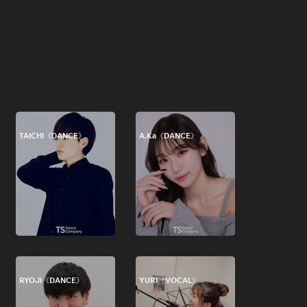
TAICHI《DANCE》
A.Ka《DANCE》
RYOJI《DANCE》
YURI《VOCAL》