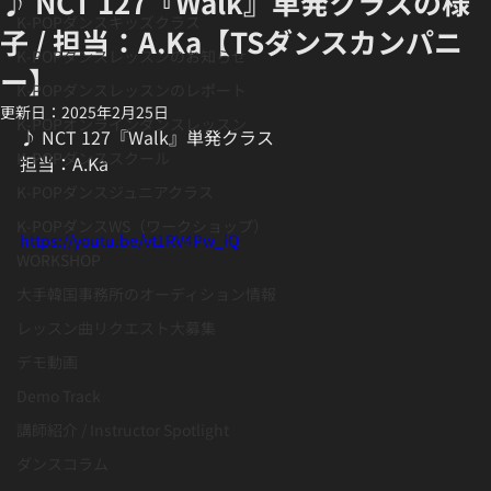
♪ NCT 127『Walk』単発クラスの様
K-POPダンスキッズクラス
子 / 担当：A.Ka【TSダンスカンパニ
K-POPダンスレッスンのお知らせ
ー】
K-POPダンスレッスンのレポート
更新日：
2025年2月25日
K-POPオンラインダンスレッスン
♪ NCT 127『Walk』単発クラス
K-POPダンススクール
担当：A.Ka
K-POPダンスジュニアクラス
K-POPダンスWS（ワークショップ）
https://youtu.be/vt1RV4Pw_iQ
WORKSHOP
大手韓国事務所のオーディション情報
レッスン曲リクエスト大募集
デモ動画
Demo Track
講師紹介 / Instructor Spotlight
ダンスコラム