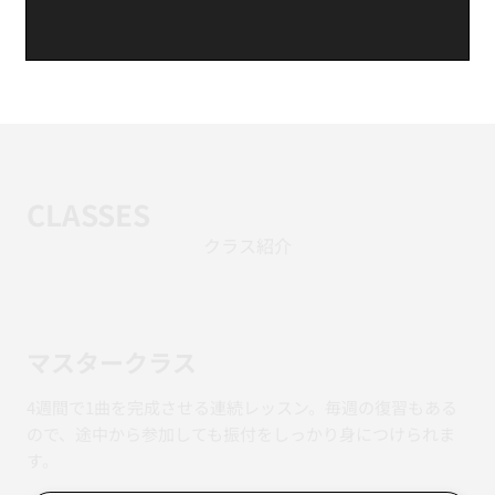
CLASSES
クラス紹介
マスタークラス
4週間で1曲を完成させる連続レッスン。毎週の復習もある
ので、途中から参加しても振付をしっかり身につけられま
す。