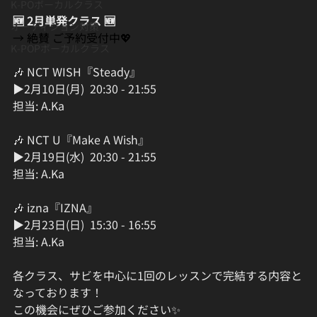
K-POボーカルクラス
🆕 2月単発クラス 🆕
オーディション対策
→ 絶賛 ご予約受付中💖
K-POPボーカルクラス
🎶 NCT WISH『Steady』
▶︎2月10日(月)  20:30 - 21:55
担当: A.Ka
🎶 NCT U『Make A Wish』
▶︎2月19日(水)  20:30 - 21:55  
担当: A.Ka
🎶 izna『IZNA』
▶︎2月23日(日)  15:30 - 16:55  
担当: A.Ka
各クラス、サビを中心に1回のレッスンで完結する内容と
なっております！  
この機会にぜひご参加ください✨  