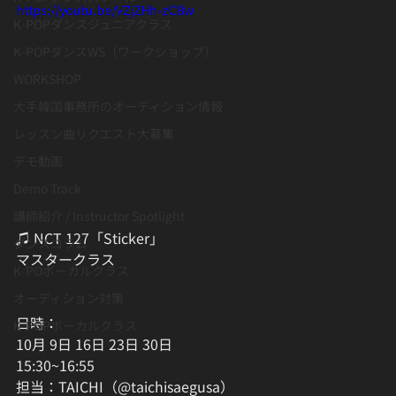
https://youtu.be/VZjZHh-zCBw
K-POPダンスジュニアクラス
K-POPダンスWS（ワークショップ）
WORKSHOP
大手韓国事務所のオーディション情報
レッスン曲リクエスト大募集
デモ動画
Demo Track
講師紹介 / Instructor Spotlight
♫ NCT 127「Sticker」
ダンスコラム
マスタークラス
K-POボーカルクラス
オーディション対策
日時：
K-POPボーカルクラス
10月 9日 16日 23日 30日
15:30~16:55
担当：TAICHI（@taichisaegusa）