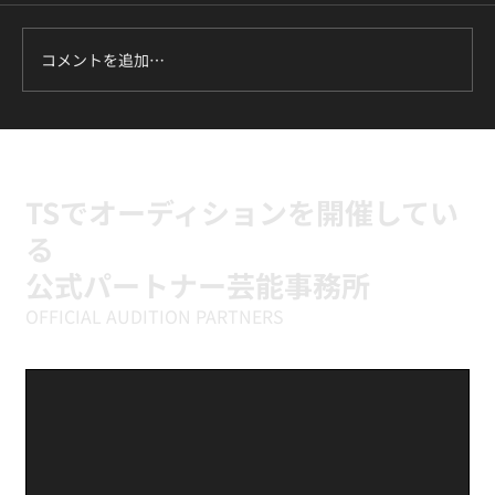
コメントを追加…
BTS『IDOL』【マスタークラス】デモ動
画
TSでオーディションを開催してい
る
公式パートナー芸能事務所
OFFICIAL AUDITION PARTNERS