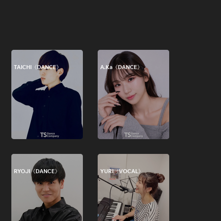
TAICHI《DANCE》
A.Ka《DANCE》
RYOJI《DANCE》
YURI《VOCAL》