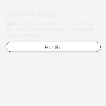
​プライベートレッスン
講師と1対1やお友達同士でも受けられる、オジリナルレッ
スン。曲や目的に合わせて内容や日時、担当講師を指定し
て受講いただけます。
詳しく見る