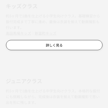
キッズクラス
約3ヶ月で1曲を仕上げる小学生向けクラス。基礎練習から
振付完成まで丁寧に進め、最後は衣装を揃えて動画撮影も
行います。
​​高田馬場キッズ
｜
新富町キッズ
詳しく見る
ジュニアクラス
約3ヶ月で1曲を仕上げる中学生向けクラス。本格的な振付
にも挑戦しながら、完成後は衣装を揃えて動画撮影で思い
出を形に残します。