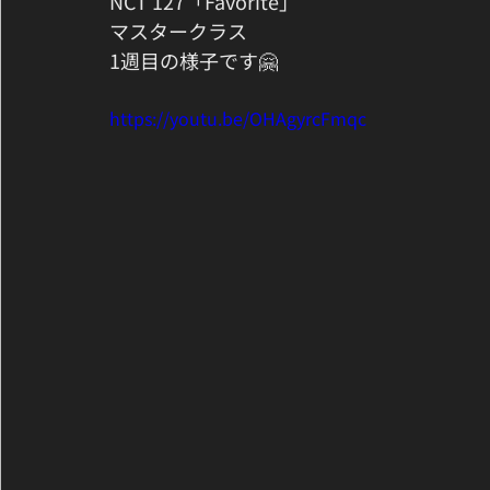
NCT 127「Favorite」
マスタークラス
1週目の様子です🤗
https://youtu.be/OHAgyrcFmqc