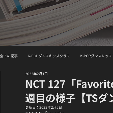
全ての記事
K-POPダンスキッズクラス
K-POPダンスレッ
2022年2月1日
K-POPダンスジュニアクラス
K-POPダンスWS（ワークシ
NCT 127「Favo
週目の様子【TSダ
講師紹介 / Instructor Spotlight
ダンスコラム
K-PO
更新日：
2022年2月5日