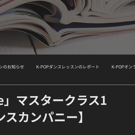
スンのお知らせ
K-POPダンスレッスンのレポート
K-POPオ
ョップ）
WORKSHOP
大手韓国事務所のオーディション情報
rite」マスタークラス1
ンスカンパニー】
ボーカルクラス
オーディション対策
K-POPボーカルクラス