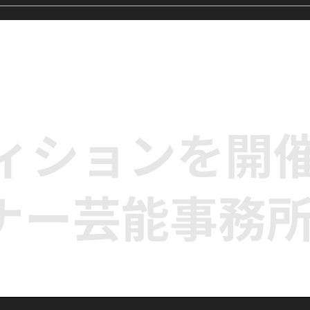
's Me』に挑戦中｜
【レッスンレポート】LE
生向けK-POPキ
SSERAFIM『Eve, Psyche 
クラス
the Bluebeard's wife』
に挑戦｜高田馬場のK-POP
ンス単発クラス
ディションを開
ナー芸能事務