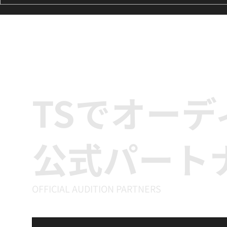
8月のK-POPダンスレッスン
ILLIT『It
のお知らせ🌟
新富町の小学
ッズダンス
TSでオー
公式パート
OFFICIAL AUDITION PARTNERS