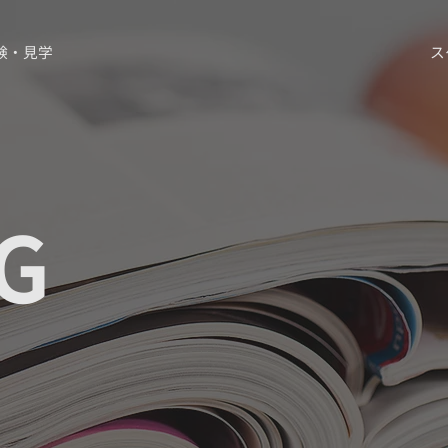
験・見学
ス
G