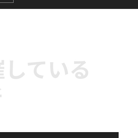
&
サビ
ダ
催している
所