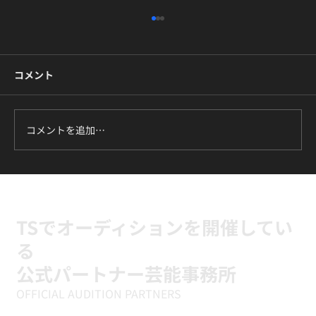
高田馬場・新富町でK-POPダンスを体験
｜アクセス・当日の流れ・持ち物ガイド
コメント
「気になっているK-POPの振付、自分でも踊れ
るようになりたい」。そう思ったとき、家や職
場から通える場所にスタジオがあるかどうか
は、けっこう大きな決め手になりますよね。TS
コメントを追加…
ダンスカンパニーは高田馬場と新富町の2拠点
で、K-POPダンスの体験レッスンを初回¥1,500
で受けられます。この記事では、それぞれのス
タジオへのアクセス、体験当日の流れ、持ち物
までを、初めての方が迷わないようにまとめま
TSでオーディションを開催してい
した。
る
公式パートナー芸能事務所
OFFICIAL AUDITION PARTNERS