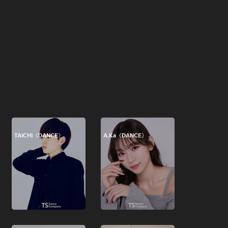
TAICHI《DANCE》
A.Ka《DANCE》