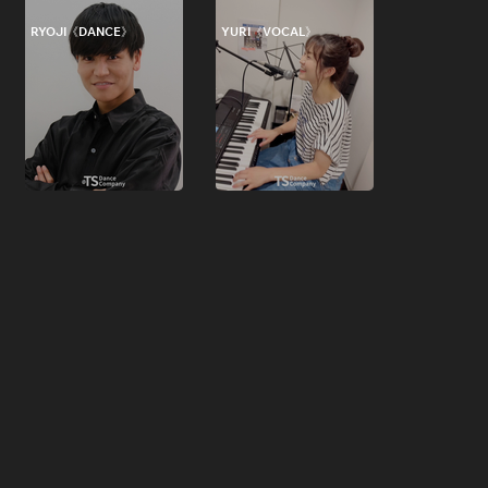
RYOJI《DANCE》
YURI《VOCAL》