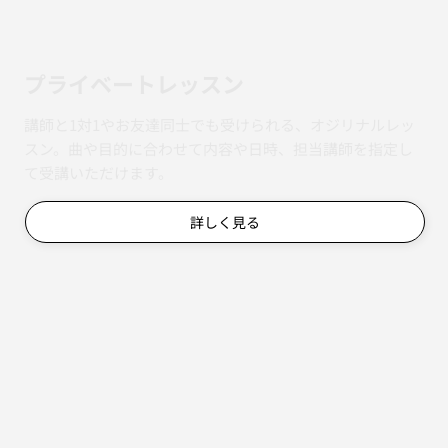
​プライベートレッスン
講師と1対1やお友達同士でも受けられる、オジリナルレッ
スン。曲や目的に合わせて内容や日時、担当講師を指定し
て受講いただけます。
詳しく見る