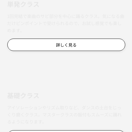
単発クラス
1回完結で楽曲のサビ部分を中心に踊るクラス。気になる曲
だけピンポイントで受けられるので、お試し感覚でも楽し
めます。
詳しく見る
基礎クラス
アイソレーションやリズム取りなど、ダンスの土台をじっ
くり磨くクラス。マスタークラスの振付もスムーズに踊れ
るようになります。