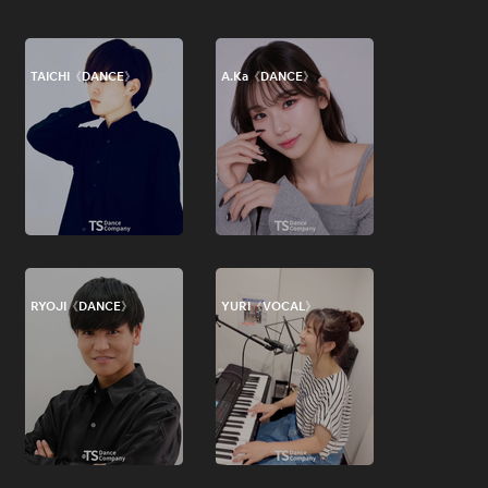
TAICHI《DANCE》
A.Ka《DANCE》
RYOJI《DANCE》
YURI《VOCAL》