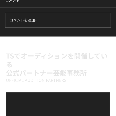
コメントを追加…
ILLIT『It's Me』に挑戦中｜新富町の小学
生向けK-POPキッズダンスクラス
TSでオーディションを開催してい
る
公式パートナー芸能事務所
OFFICIAL AUDITION PARTNERS