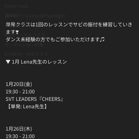
Demo Track
講師紹介 / Instructor Spotlight
単発クラスは1回のレッスンでサビの振付を練習していき
ダンスコラム
ます❣️
K-POボーカルクラス
ダンス未経験の方でもご参加いただけます♫
オーディション対策
K-POPボーカルクラス
▼ 1月 Lena先生のレッスン
1月20日(金)
19:30 - 21:00
SVT LEADERS『CHEERS』
【単発: Lena先生】
1月26日(木)
19:30 - 21:00