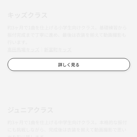
キッズクラス
約3ヶ月で1曲を仕上げる小学生向けクラス。基礎練習から
振付完成まで丁寧に進め、最後は衣装を揃えて動画撮影も
行います。
​​高田馬場キッズ
｜
新富町キッズ
詳しく見る
ジュニアクラス
約3ヶ月で1曲を仕上げる中学生向けクラス。本格的な振付
にも挑戦しながら、完成後は衣装を揃えて動画撮影で思い
出を形に残します。