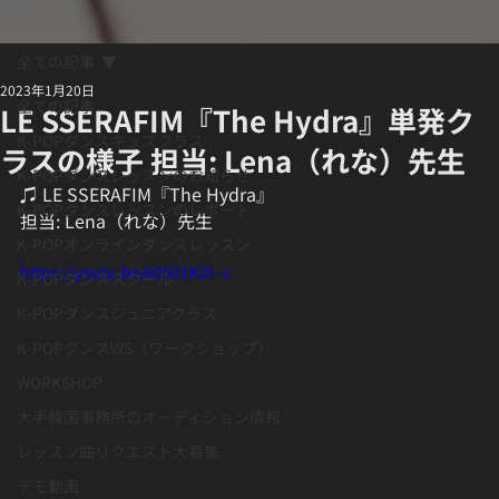
全ての記事
2023年1月20日
全ての記事
LE SSERAFIM『The Hydra』単発ク
K-POPダンスキッズクラス
ラスの様子 担当: Lena（れな）先生
K-POPダンスレッスンのお知らせ
♫ LE SSERAFIM『The Hydra』
K-POPダンスレッスンのレポート
担当: Lena（れな）先生
K-POPオンラインダンスレッスン
https://youtu.be/e0501K2l--c
K-POPダンススクール
K-POPダンスジュニアクラス
K-POPダンスWS（ワークショップ）
WORKSHOP
大手韓国事務所のオーディション情報
レッスン曲リクエスト大募集
デモ動画