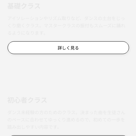
基礎クラス
アイソレーションやリズム取りなど、ダンスの土台をじっ
くり磨くクラス。マスタークラスの振付もスムーズに踊れ
るようになります。
詳しく見る
初心者クラス
ダンス未経験の方のためのクラス。決まった曲を生徒さん
のペースに合わせてゆっくり進めるので、初めての一歩を
踏み出しやすい内容です。