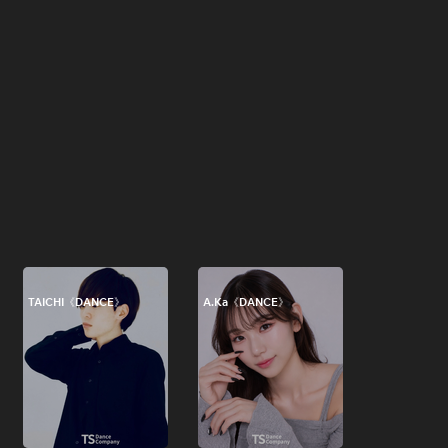
TAICHI《DANCE》
A.Ka《DANCE》