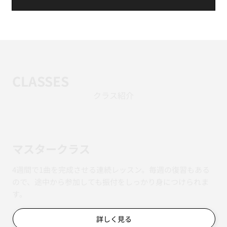
CLASSES
クラス紹介
マスタークラス
4週間で1曲を完成させる連続レッスン。毎週の復習もある
ので、途中から参加しても振付をしっかり身につけられま
す。
詳しく見る