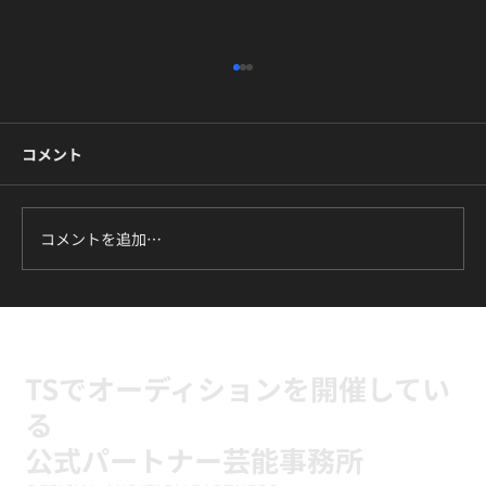
未経験でも大丈夫｜東京でK-POPダンス
を始める初心者ガイド
コメント
「推しのダンス、自分でも踊れたら楽しいだろ
うな」。そう思う一方で、「未経験だから浮い
てしまうかも」「振付が覚えられなかったら恥
ずかしい」と一歩を踏み出せずにいる方は多い
コメントを追加…
です。この記事は、そんなK-POPダンス未経験
の方に向けて書きました。東京・高田馬場と新
富町のTSダンスカンパニーで、どうやってゼロ
から踊れるようになっていくのか、その仕組み
と始め方をお伝えします。 結論：K-POPダンス
TSでオーディションを開催してい
は未経験か
る
公式パートナー芸能事務所