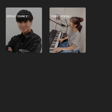
RYOJI《DANCE》
YURI《VOCAL》