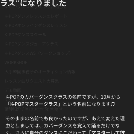
ラス”になりました
K-POPダンスレッスンのお知らせ
K-POPダンスレッスンのレポート
K-POPオンラインダンスレッスン
K-POPダンススクール
K-POPダンスジュニアクラス
K-POPダンスWS（ワークショップ）
WORKSHOP
大手韓国事務所のオーディション情報
レッスン曲リクエスト大募集
デモ動画
K-POPのカバーダンスクラスの名前ですが、10月から
Demo Track
「K-POPマスタークラス」
という名前になります♫
講師紹介 / Instructor Spotlight
そのままの名前でも良かったのですが、あえて変えた理
ダンスコラム
由としましては、カバーダンスを覚えて踊るだけでな
K-POボーカルクラス
く、さらに自分のダンスにこだわって
「マスターして欲