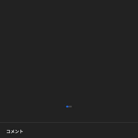
高田馬場・新富町でK-POPダンスを体験
｜アクセス・当日の流れ・持ち物ガイド
コメント
「気になっているK-POPの振付、自分でも踊れ