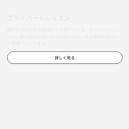
​プライベートレッスン
講師と1対1やお友達同士でも受けられる、オジリナルレッ
スン。曲や目的に合わせて内容や日時、担当講師を指定し
て受講いただけます。
詳しく見る