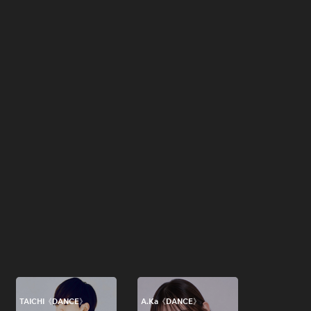
TAICHI《DANCE》
A.Ka《DANCE》