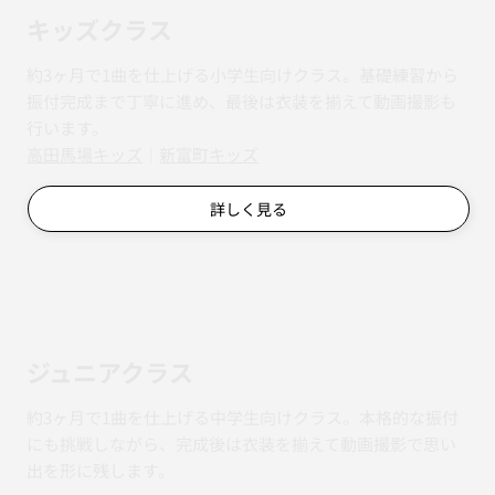
キッズクラス
約3ヶ月で1曲を仕上げる小学生向けクラス。基礎練習から
振付完成まで丁寧に進め、最後は衣装を揃えて動画撮影も
行います。
​​高田馬場キッズ
｜
新富町キッズ
詳しく見る
ジュニアクラス
約3ヶ月で1曲を仕上げる中学生向けクラス。本格的な振付
にも挑戦しながら、完成後は衣装を揃えて動画撮影で思い
出を形に残します。