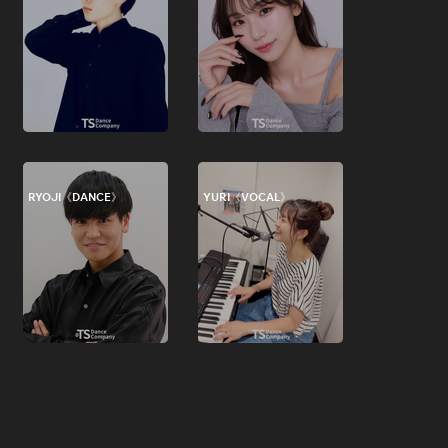
RYOJI《DANCE》
YURI《VOCAL》