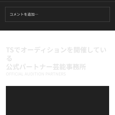
るようになりたい」。そう思ったとき、家や職
場から通える場所にスタジオがあるかどうか
は、けっこう大きな決め手になりますよね。TS
コメントを追加…
ダンスカンパニーは高田馬場と新富町の2拠点
で、K-POPダンスの体験レッスンを初回¥1,500
で受けられます。この記事では、それぞれのス
タジオへのアクセス、体験当日の流れ、持ち物
までを、初めての方が迷わないようにまとめま
TSでオーディションを開催してい
した。
る
公式パートナー芸能事務所
OFFICIAL AUDITION PARTNERS