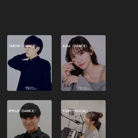
TAICHI《DANCE》
A.Ka《DANCE》
RYOJI《DANCE》
YURI《VOCAL》