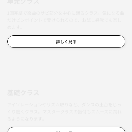
単発クラス
1回完結で楽曲のサビ部分を中心に踊るクラス。気になる曲
だけピンポイントで受けられるので、お試し感覚でも楽し
めます。
詳しく見る
基礎クラス
アイソレーションやリズム取りなど、ダンスの土台をじっ
くり磨くクラス。マスタークラスの振付もスムーズに踊れ
るようになります。