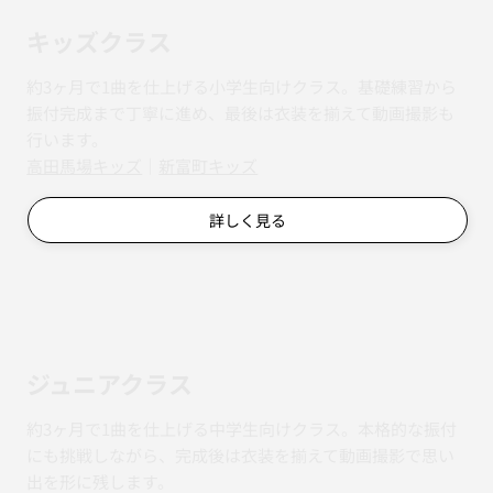
キッズクラス
約3ヶ月で1曲を仕上げる小学生向けクラス。基礎練習から
振付完成まで丁寧に進め、最後は衣装を揃えて動画撮影も
行います。
​​高田馬場キッズ
｜
新富町キッズ
詳しく見る
ジュニアクラス
約3ヶ月で1曲を仕上げる中学生向けクラス。本格的な振付
にも挑戦しながら、完成後は衣装を揃えて動画撮影で思い
出を形に残します。