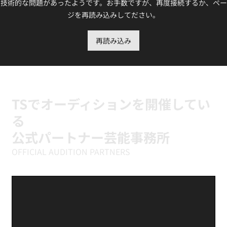
技術的な問題があったようです。お手数ですが、再度接続するか、ペー
ジを再読み込みしてださい。
ILLIT『It's Me』に挑戦中｜新富町の小学
再読み込み
生向けK-POPキッズダンスクラス
TSでオーディションを開催してい
る
公式パートナー芸能事務所
OFFICIAL AUDITION PARTNERS