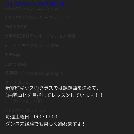
https://youtu.be/rmXqIJ3fotM
K-POPダンスジュニアクラス
K-POPダンスWS（ワークショップ）
WORKSHOP
大手韓国事務所のオーディション情報
レッスン曲リクエスト大募集
デモ動画
Demo Track
講師紹介 / Instructor Spotlight
ダンスコラム
新富町キッズ③クラスでは課題曲を決めて、
K-POボーカルクラス
1曲完コピを目指してレッスンしています！！
オーディション対策
K-POPボーカルクラス
毎週土曜日 11:00~12:00
ダンス未経験でも楽しく踊れますよ💃