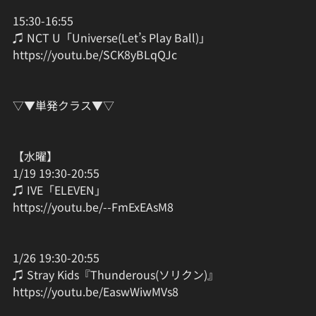
15:30-16:55
♫ NCT U「Universe(Let’s Play Ball)」
https://youtu.be/SCK8yBLqQJc
▽▼単発クラス▼▽
【水曜】
1/19 19:30-20:55
♫ IVE「ELEVEN」
https://youtu.be/--FmExEAsM8
1/26 19:30-20:55
♫ Stray Kids『Thunderous(ソリクン)』
https://youtu.be/EaswWiwMVs8