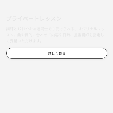
​プライベートレッスン
講師と1対1やお友達同士でも受けられる、オジリナルレッ
スン。曲や目的に合わせて内容や日時、担当講師を指定し
て受講いただけます。
詳しく見る