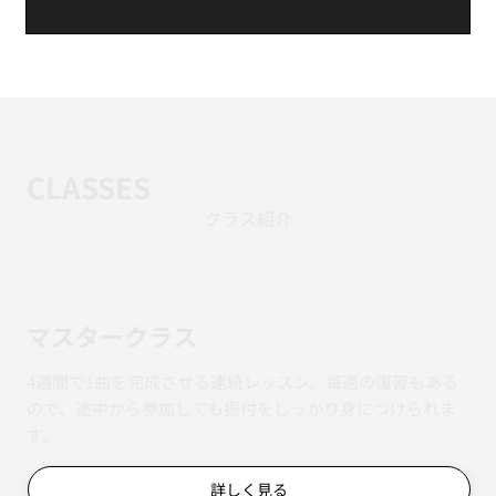
CLASSES
クラス紹介
マスタークラス
4週間で1曲を完成させる連続レッスン。毎週の復習もある
ので、途中から参加しても振付をしっかり身につけられま
す。
詳しく見る