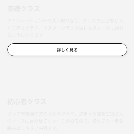
基礎クラス
アイソレーションやリズム取りなど、ダンスの土台をじっ
くり磨くクラス。マスタークラスの振付もスムーズに踊れ
るようになります。
詳しく見る
初心者クラス
ダンス未経験の方のためのクラス。決まった曲を生徒さん
のペースに合わせてゆっくり進めるので、初めての一歩を
踏み出しやすい内容です。