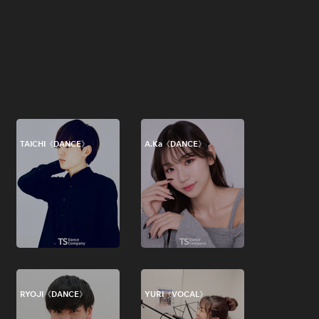
TAICHI《DANCE》
A.Ka《DANCE》
RYOJI《DANCE》
YURI《VOCAL》