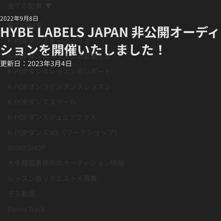
全ての記事
2022年9月8日
全ての記事
HYBE LABELS JAPAN 非公開オーディ
K-POPダンスキッズクラス
ションを開催いたしました！
K-POPダンスレッスンのお知らせ
更新日：
2023年3月4日
K-POPダンスレッスンのレポート
K-POPオンラインダンスレッスン
K-POPダンススクール
K-POPダンスジュニアクラス
K-POPダンスWS（ワークショップ）
WORKSHOP
大手韓国事務所のオーディション情報
レッスン曲リクエスト大募集
デモ動画
Demo Track