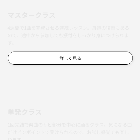
マスタークラス
4週間で1曲を完成させる連続レッスン。毎週の復習もある
ので、途中から参加しても振付をしっかり身につけられま
す。
詳しく見る
単発クラス
1回完結で楽曲のサビ部分を中心に踊るクラス。気になる曲
だけピンポイントで受けられるので、お試し感覚でも楽し
めます。