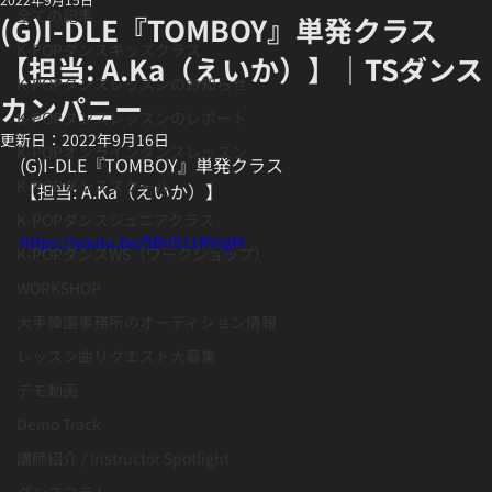
全ての記事
(G)I-DLE『TOMBOY』単発クラス
K-POPダンスキッズクラス
【担当: A.Ka（えいか）】｜TSダンス
K-POPダンスレッスンのお知らせ
カンパニー
K-POPダンスレッスンのレポート
更新日：
2022年9月16日
K-POPオンラインダンスレッスン
(G)I-DLE『TOMBOY』単発クラス
K-POPダンススクール
【担当: A.Ka（えいか）】
K-POPダンスジュニアクラス
https://youtu.be/5Bn511RVrgM
K-POPダンスWS（ワークショップ）
WORKSHOP
大手韓国事務所のオーディション情報
レッスン曲リクエスト大募集
デモ動画
Demo Track
講師紹介 / Instructor Spotlight
ダンスコラム