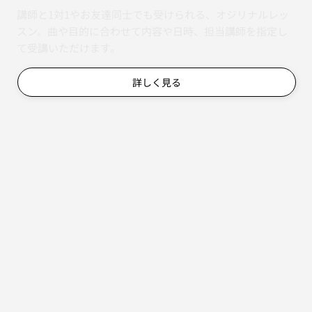
講師と1対1やお友達同士でも受けられる、オジリナルレッ
スン。曲や目的に合わせて内容や日時、担当講師を指定し
て受講いただけます。
詳しく見る