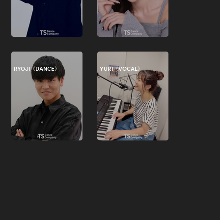
RYOJI《DANCE》
YURI《VOCAL》