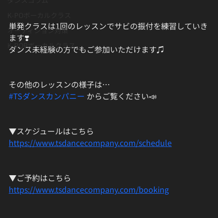
K-POボーカルクラス
単発クラスは1回のレッスンでサビの振付を練習していき
オーディション対策
ます❣️
K-POPボーカルクラス
ダンス未経験の方でもご参加いただけます♫
その他のレッスンの様子は…
#TSダンスカンパニー
 からご覧ください📣
▼スケジュールはこちら
https://www.tsdancecompany.com/schedule
▼ご予約はこちら
https://www.tsdancecompany.com/booking