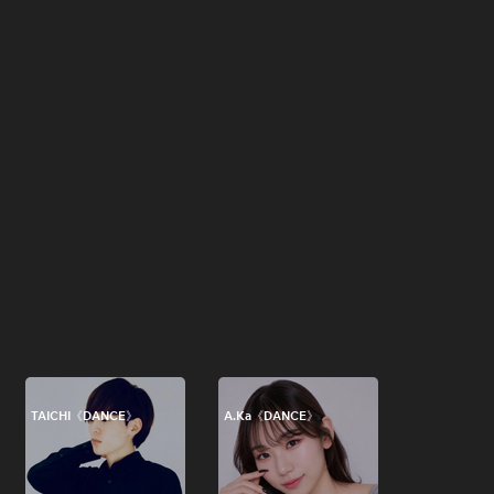
TAICHI《DANCE》
A.Ka《DANCE》