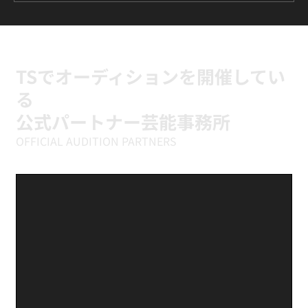
ILLIT『It's Me』に挑戦中｜新富町の小学
生向けK-POPキッズダンスクラス
TSでオーディションを開催してい
る
公式パートナー芸能事務所
OFFICIAL AUDITION PARTNERS