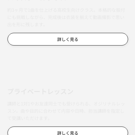
約3ヶ月で1曲を仕上げる高校生向けクラス。本格的な振付
にも挑戦しながら、完成後は衣装を揃えて動画撮影で思い
出を形に残します。
詳しく見る
​プライベートレッスン
講師と1対1やお友達同士でも受けられる、オジリナルレッ
スン。曲や目的に合わせて内容や日時、担当講師を指定し
て受講いただけます。
詳しく見る