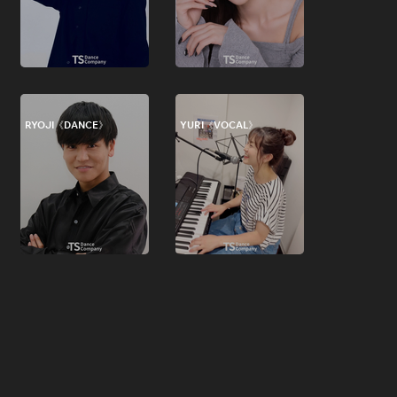
RYOJI《DANCE》
YURI《VOCAL》