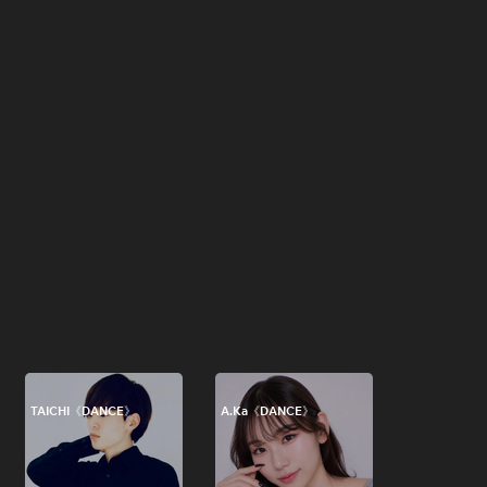
TAICHI《DANCE》
A.Ka《DANCE》