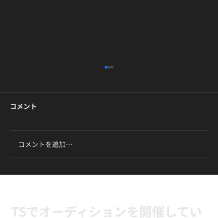
コメント
コメントを追加…
ILLIT『It's Me』に挑戦中｜新富町の小学
生向けK-POPキッズダンスクラス
TSでオーディションを開催してい