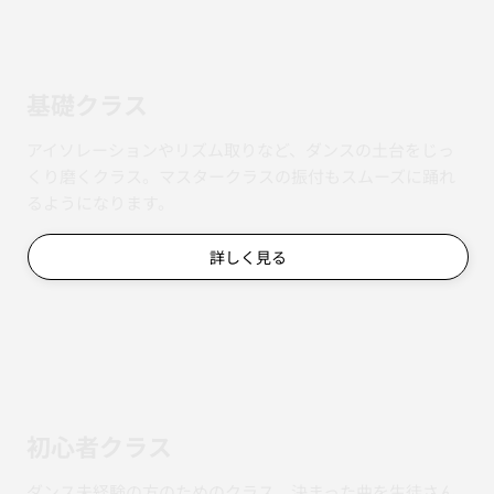
基礎クラス
アイソレーションやリズム取りなど、ダンスの土台をじっ
くり磨くクラス。マスタークラスの振付もスムーズに踊れ
るようになります。
詳しく見る
初心者クラス
ダンス未経験の方のためのクラス。決まった曲を生徒さん