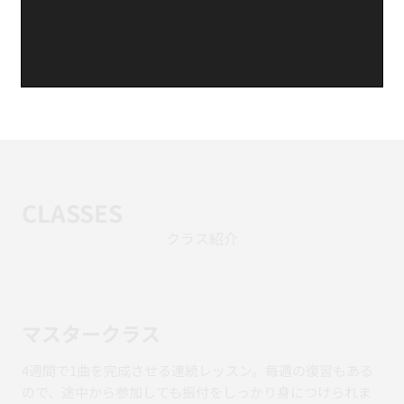
CLASSES
クラス紹介
マスタークラス
4週間で1曲を完成させる連続レッスン。毎週の復習もある
ので、途中から参加しても振付をしっかり身につけられま