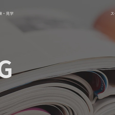
験・見学
ス
G