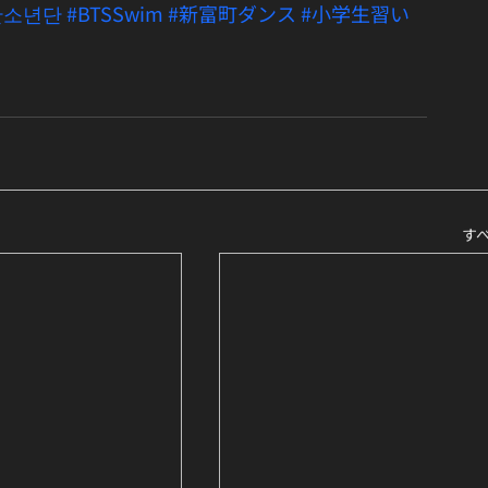
탄소년단
#BTSSwim
#新富町ダンス
#小学生習い
す