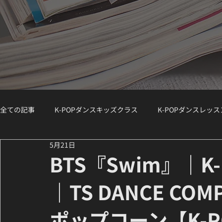
全ての記事
K-POPダンスキッズクラス
K-POPダンスレッ
5月21日
K-POPダンスジュニアクラス
K-POPダンスWS（ワークシ
BTS『Swim』｜
｜TS DANCE CO
講師紹介 / Instructor Spotlight
ダンスコラム
K-PO
ポップコーン【K-