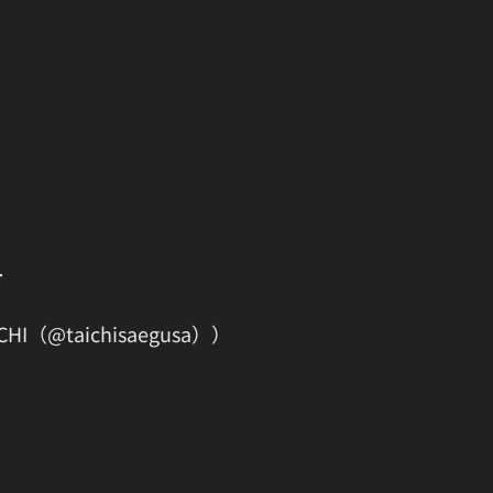
━
（@taichisaegusa））