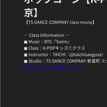
京】
【TS DANCE COMPANY class movie】
— Class Information —
◼ Music：BTS『Swim』
◼ Class：K-POPキッズ①クラス
◼ Instructor：TAICHI（@taichisaegusa）
◼ Studio：TS DANCE COMPANY 新
https://youtu.be/N2Bhm_L51mE