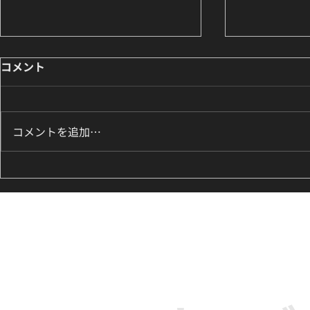
コメント
コメントを追加…
【レッスンレポート】LE
【レッスンレ
SSERAFIM『Eve, Psyche &
NEED U
the Bluebeard's wife』サビ
る｜高田馬場
に挑戦｜高田馬場のK-POPダ
マスターク
ンス単発クラス