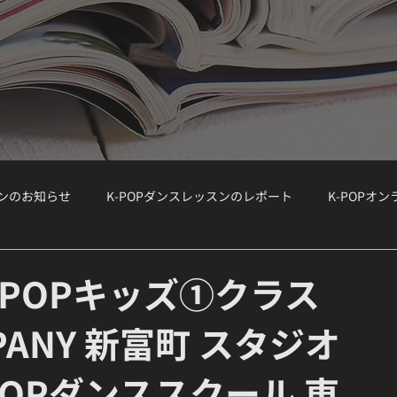
スンのお知らせ
K-POPダンスレッスンのレポート
K-POPオ
ョップ）
WORKSHOP
大手韓国事務所のオーディション情報
K-POPキッズ①クラス
MPANY 新富町 スタジオ
ボーカルクラス
オーディション対策
K-POPボーカルクラス
POPダンススクール 東