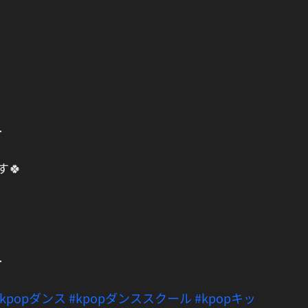
━
す🍀
━
#kpopダンス
#kpopダンススクール
#kpopキッ