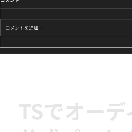
コメントを追加…
8月のK-POPダンスレッスン
ILLIT『It
のお知らせ🌟
新富町の小学
ッズダンス
TSでオー