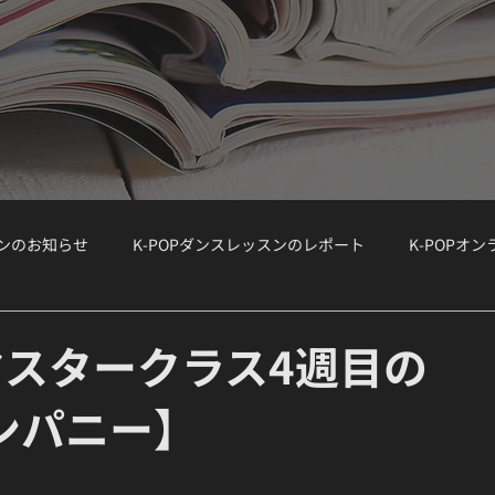
スンのお知らせ
K-POPダンスレッスンのレポート
K-POPオ
ョップ）
WORKSHOP
大手韓国事務所のオーディション情報
e』マスタークラス4週目の
ンパニー】
ボーカルクラス
オーディション対策
K-POPボーカルクラス