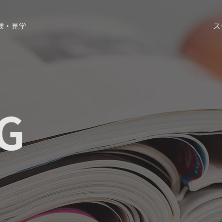
験・見学
ス
G