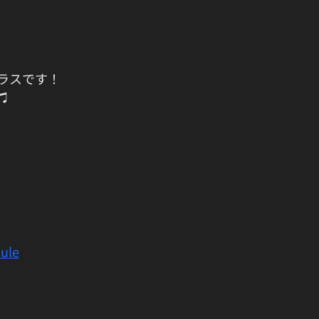
ラスです！
♫
ule