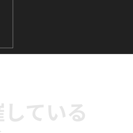
&
サビ
ダ
催している