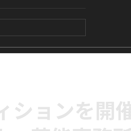
's Me』に挑戦中｜
【レッスンレポート】LE
生向けK-POPキ
SSERAFIM『Eve, Psyche 
クラス
the Bluebeard's wife』
に挑戦｜高田馬場のK-POP
ンス単発クラス
ディションを開