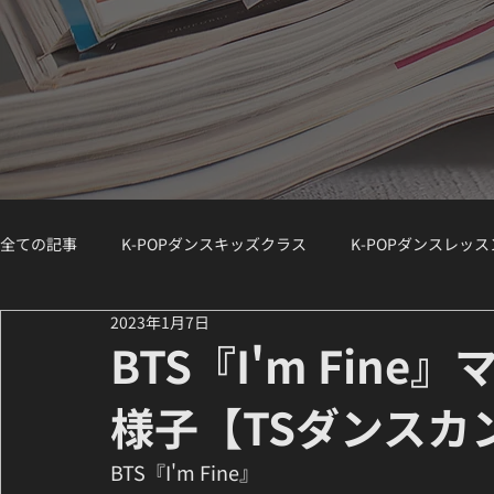
全ての記事
K-POPダンスキッズクラス
K-POPダンスレッ
2023年1月7日
K-POPダンスジュニアクラス
K-POPダンスWS（ワークシ
BTS『I'm Fin
様子【TSダンスカ
講師紹介 / Instructor Spotlight
ダンスコラム
K-PO
BTS『I'm Fine』