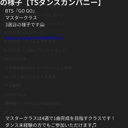
の様子【TSダンスカンパニー】
K-POPダンスレッスンのお知らせ
BTS『GO GO』
K-POPダンスレッスンのレポート
マスタークラス
K-POPオンラインダンスレッスン
3週目の様子です🤗
K-POPダンススクール
https://youtu.be/xWl0dYZFDE8
K-POPダンスジュニアクラス
K-POPダンスWS（ワークショップ）
WORKSHOP
大手韓国事務所のオーディション情報
レッスン曲リクエスト大募集
デモ動画
Demo Track
講師紹介 / Instructor Spotlight
ダンスコラム
マスタークラスは4週で1曲完成を目指すクラスです！
K-POボーカルクラス
ダンス未経験の方でもご参加いただけます♫