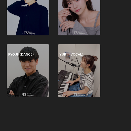
RYOJI《DANCE》
YURI《VOCAL》