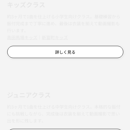
キッズクラス
約3ヶ月で1曲を仕上げる小学生向けクラス。基礎練習から
振付完成まで丁寧に進め、最後は衣装を揃えて動画撮影も
行います。
​​高田馬場キッズ
｜
新富町キッズ
詳しく見る
ジュニアクラス
約3ヶ月で1曲を仕上げる中学生向けクラス。本格的な振付
にも挑戦しながら、完成後は衣装を揃えて動画撮影で思い
出を形に残します。