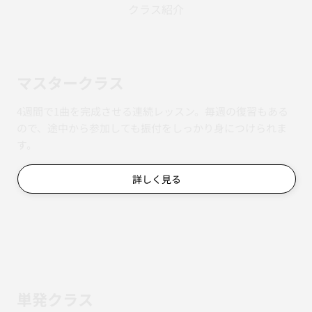
クラス紹介
マスタークラス
4週間で1曲を完成させる連続レッスン。毎週の復習もある
ので、途中から参加しても振付をしっかり身につけられま
す。
詳しく見る
単発クラス