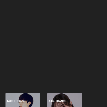
TAICHI《DANCE》
A.Ka《DANCE》