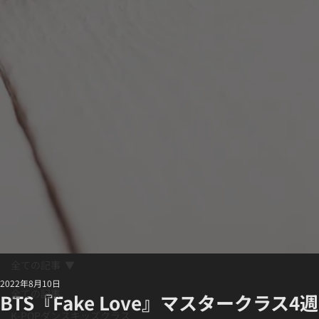
全ての記事
2022年8月10日
全ての記事
BTS『Fake Love』マスタークラス4週
K-POPダンスキッズクラス