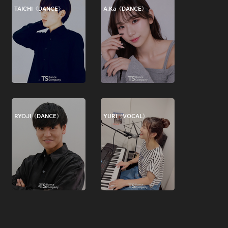
TAICHI《DANCE》
A.Ka《DANCE》
RYOJI《DANCE》
YURI《VOCAL》