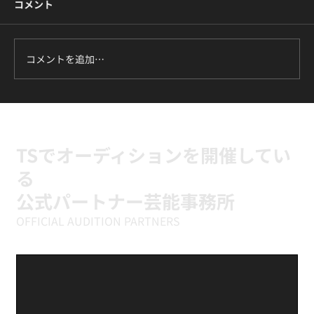
コメント
コメントを追加…
ILLIT『It's Me』に挑戦中｜新富町の小学
生向けK-POPキッズダンスクラス
TSでオーディションを開催してい
る
公式パートナー芸能事務所
OFFICIAL AUDITION PARTNERS