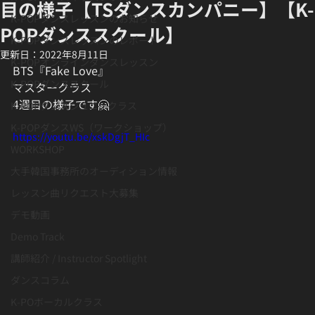
目の様子【TSダンスカンパニー】【K-
K-POPダンスレッスンのお知らせ
POPダンススクール】
K-POPダンスレッスンのレポート
更新日：
2022年8月11日
K-POPオンラインダンスレッスン
BTS『Fake Love』
K-POPダンススクール
マスタークラス
4週目の様子です🤗
K-POPダンスジュニアクラス
K-POPダンスWS（ワークショップ）
https://youtu.be/xskDgjT_HIc
WORKSHOP
大手韓国事務所のオーディション情報
レッスン曲リクエスト大募集
デモ動画
Demo Track
講師紹介 / Instructor Spotlight
ダンスコラム
K-POボーカルクラス