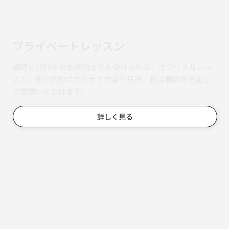
​プライベートレッスン
講師と1対1やお友達同士でも受けられる、オジリナルレッ
スン。曲や目的に合わせて内容や日時、担当講師を指定し
て受講いただけます。
詳しく見る