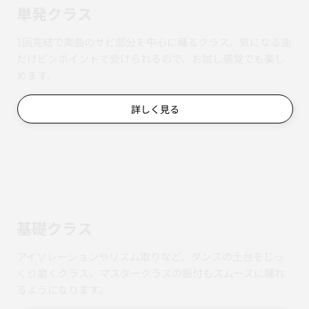
単発クラス
1回完結で楽曲のサビ部分を中心に踊るクラス。気になる曲
だけピンポイントで受けられるので、お試し感覚でも楽し
めます。
詳しく見る
基礎クラス
アイソレーションやリズム取りなど、ダンスの土台をじっ
くり磨くクラス。マスタークラスの振付もスムーズに踊れ
るようになります。