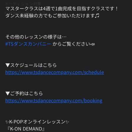
オーディション対策
マスタークラスは4週で1曲完成を目指すクラスです！
K-POPボーカルクラス
ダンス未経験の方でもご参加いただけます♫
その他のレッスンの様子は…
#TSダンスカンパニー
 からご覧ください📣
▼スケジュールはこちら
https://www.tsdancecompany.com/schedule
▼ご予約はこちら
https://www.tsdancecompany.com/booking
✨K-POPオンラインレッスン✨
『K-ON DEMAND』