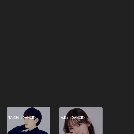
TAICHI《DANCE》
A.Ka《DANCE》