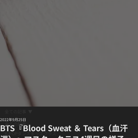
全ての記事
2022年9月25日
全ての記事
BTS『Blood Sweat ＆ Tears（血汗
K-POPダンスキッズクラス