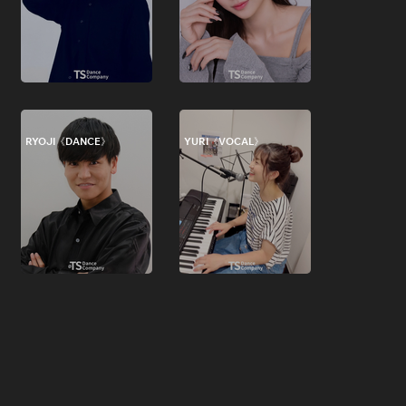
RYOJI《DANCE》
YURI《VOCAL》