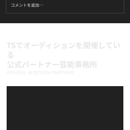
コメントを追加…
ILLIT『It's Me』に挑戦中｜新富町の小学
生向けK-POPキッズダンスクラス
TSでオーディションを開催してい
る
公式パートナー芸能事務所
OFFICIAL AUDITION PARTNERS