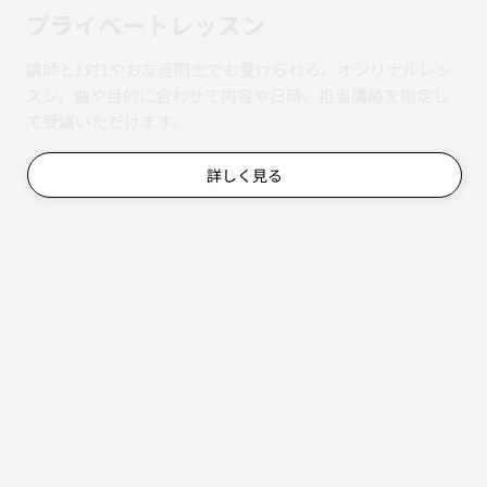
​プライベートレッスン
講師と1対1やお友達同士でも受けられる、オジリナルレッ
スン。曲や目的に合わせて内容や日時、担当講師を指定し
て受講いただけます。
詳しく見る