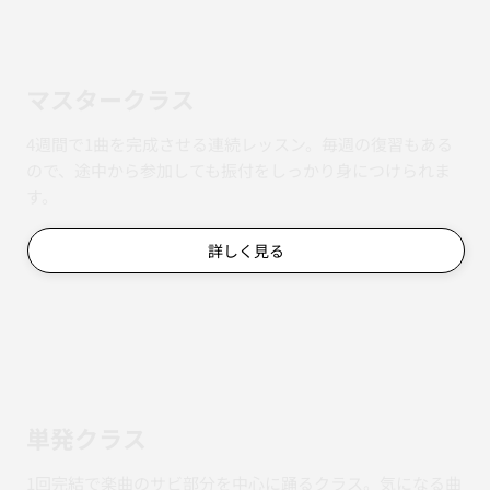
マスタークラス
4週間で1曲を完成させる連続レッスン。毎週の復習もある
ので、途中から参加しても振付をしっかり身につけられま
す。
詳しく見る
単発クラス
1回完結で楽曲のサビ部分を中心に踊るクラス。気になる曲