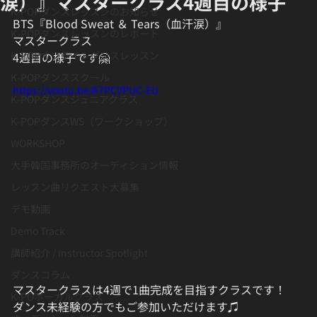
涙）』マスタークラス4週目の様子
K-POPダンスレッスンのお知らせ
BTS『Blood Sweat ＆ Tears（血汗涙）』
K-POPダンスレッスンのレポート
マスタークラス
K-POPオンラインダンスレッスン
4週目の様子です🤗
K-POPダンススクール
https://youtu.be/A7PCVPUC-EU
K-POPダンスジュニアクラス
K-POPダンスWS（ワークショップ）
WORKSHOP
大手韓国事務所のオーディション情報
レッスン曲リクエスト大募集
デモ動画
Demo Track
講師紹介 / Instructor Spotlight
ダンスコラム
マスタークラスは4週で1曲完成を目指すクラスです！
K-POボーカルクラス
ダンス未経験の方でもご参加いただけます♫