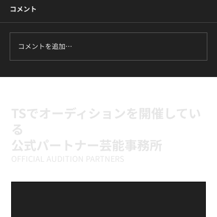
コメント
コメントを追加…
ILLIT『It's Me』に挑戦中｜新富町の小学
生向けK-POPキッズダンスクラス
TSでオーディションを開催してい
る
公式パートナー芸能事務所
OFFICIAL AUDITION PARTNERS