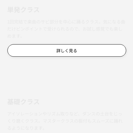
単発クラス
1回完結で楽曲のサビ部分を中心に踊るクラス。気になる曲
だけピンポイントで受けられるので、お試し感覚でも楽し
めます。
詳しく見る
基礎クラス
アイソレーションやリズム取りなど、ダンスの土台をじっ
くり磨くクラス。マスタークラスの振付もスムーズに踊れ
るようになります。