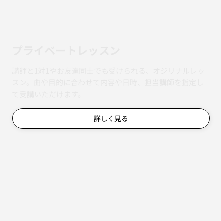
​プライベートレッスン
講師と1対1やお友達同士でも受けられる、オジリナルレッ
スン。曲や目的に合わせて内容や日時、担当講師を指定し
て受講いただけます。
詳しく見る