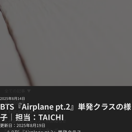
全ての記事
2025年8月14日
全ての記事
BTS『Airplane pt.2』単発クラスの様
K-POPダンスキッズクラス
子｜担当：TAICHI
K-POPダンスレッスンのお知らせ
更新日：
2025年8月19日
K-POPダンスレッスンのレポート
🎶 BTS『Airplane pt.2』単発クラス