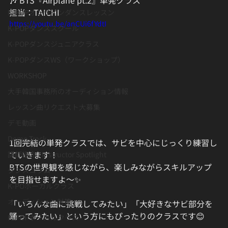
担当：TAICHI
K-POPオンラインダンスレッスン
https://youtu.be/anCUi6fYdtI
K-POPダンススクール
K-POPダンスジュニアクラス
K-POPダンスWS（ワークショップ）
WORKSHOP
大手韓国事務所のオーディション情報
レッスン曲リクエスト大募集
デモ動画
Demo Track
1回完結の単発クラスでは、サビを中心にじっくり練習し
ていきます！
講師紹介 / Instructor Spotlight
BTSの世界観を感じながら、楽しみながらスキルアップ
ダンスコラム
を目指せますよ〜✨️
K-POボーカルクラス
オーディション対策
「いろんな曲に挑戦してみたい」「大好きなサビ部分を
踊ってみたい」という方にもぴったりのクラスです😊
K-POPボーカルクラス