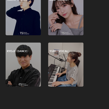
TAICHI《DANCE》
A.Ka《DANCE》
RYOJI《DANCE》
YURI《VOCAL》