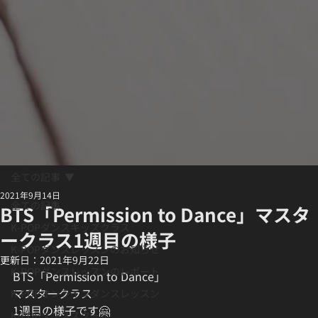
全ての記事
2021年9月14日
全ての記事
BTS「Permission to Dance」マスタ
K-POPダンスキッズクラス
ークラス1週目の様子
K-POPダンスレッスンのお知らせ
更新日：
2021年9月22日
K-POPダンスレッスンのレポート
BTS「Permission to Dance」
マスタークラス
K-POPオンラインダンスレッスン
1週目の様子です🤗
K-POPダンススクール