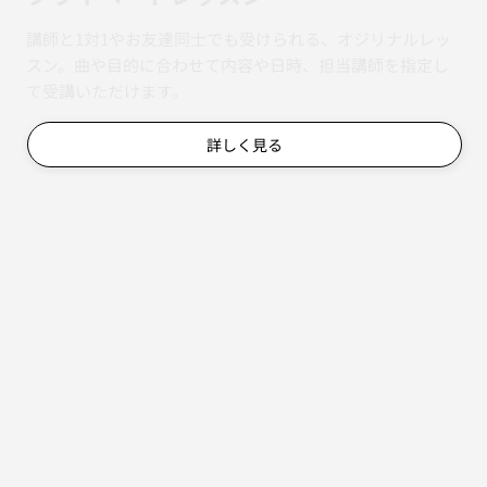
講師と1対1やお友達同士でも受けられる、オジリナルレッ
スン。曲や目的に合わせて内容や日時、担当講師を指定し
て受講いただけます。
詳しく見る