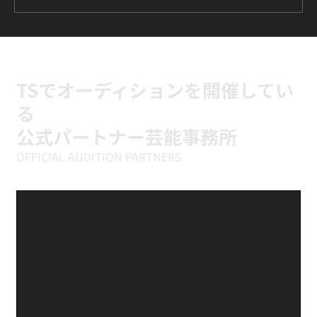
ILLIT『It's Me』に挑戦中｜新富町の小学
生向けK-POPキッズダンスクラス
TSでオーディションを開催してい
る
公式パートナー芸能事務所
OFFICIAL AUDITION PARTNERS