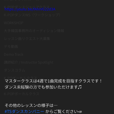
K-POPダンスジュニアクラス
https://youtu.be/fAhIVG22d3A
K-POPダンスWS（ワークショップ）
WORKSHOP
大手韓国事務所のオーディション情報
レッスン曲リクエスト大募集
デモ動画
Demo Track
講師紹介 / Instructor Spotlight
ダンスコラム
K-POボーカルクラス
マスタークラスは4週で1曲完成を目指すクラスです！
オーディション対策
ダンス未経験の方でも参加いただけます♫
K-POPボーカルクラス
その他のレッスンの様子は…
#TSダンスカンパニー
 からご覧ください📣