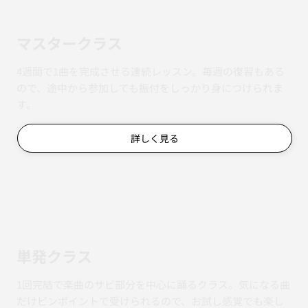
マスタークラス
4週間で1曲を完成させる連続レッスン。毎週の復習もある
ので、途中から参加しても振付をしっかり身につけられま
す。
詳しく見る
単発クラス
1回完結で楽曲のサビ部分を中心に踊るクラス。気になる曲
だけピンポイントで受けられるので、お試し感覚でも楽し