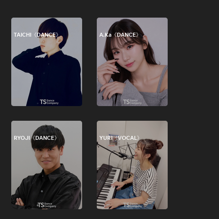
TAICHI《DANCE》
A.Ka《DANCE》
RYOJI《DANCE》
YURI《VOCAL》