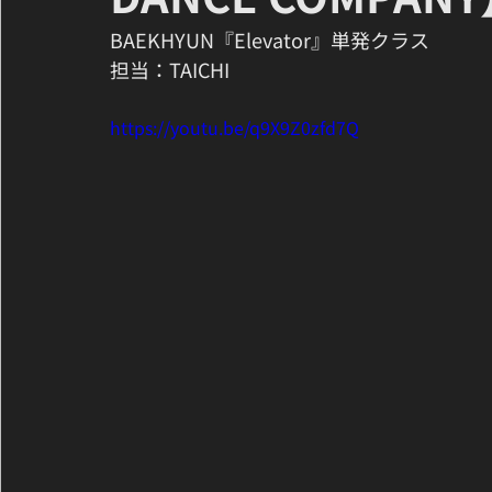
BAEKHYUN『Elevator』単発クラス
担当：TAICHI
https://youtu.be/q9X9Z0zfd7Q