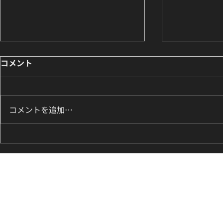
コメント
コメントを追加…
【レッスンレポート】LE
【レッスンレ
SSERAFIM『Eve, Psyche &
NEED U
the Bluebeard's wife』サビ
る｜高田馬場
に挑戦｜高田馬場のK-POPダ
マスターク
ンス単発クラス