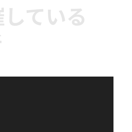
催している
所