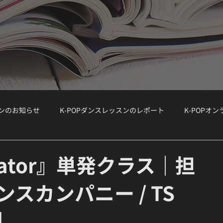
スンのお知らせ
K-POPダンスレッスンのレポート
K-POPオ
ョップ）
WORKSHOP
大手韓国事務所のオーディション情報
evator』単発クラス｜担
ダンスカンパニー / TS
ボーカルクラス
オーディション対策
K-POPボーカルクラス
Y】