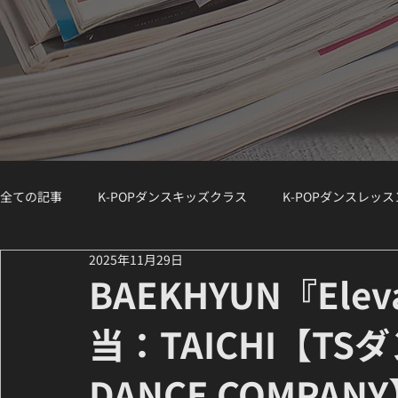
全ての記事
K-POPダンスキッズクラス
K-POPダンスレッ
2025年11月29日
K-POPダンスジュニアクラス
K-POPダンスWS（ワークシ
BAEKHYUN『El
当：TAICHI【TS
講師紹介 / Instructor Spotlight
ダンスコラム
K-PO
DANCE COMPAN