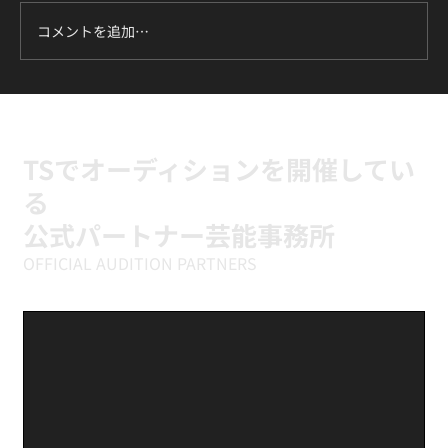
コメントを追加…
ILLIT『It's Me』に挑戦中｜新富町の小学
生向けK-POPキッズダンスクラス
TSでオーディションを開催してい
る
公式パートナー芸能事務所
OFFICIAL AUDITION PARTNERS