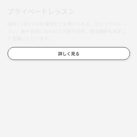
​プライベートレッスン
講師と1対1やお友達同士でも受けられる、オジリナルレッ
スン。曲や目的に合わせて内容や日時、担当講師を指定し
て受講いただけます。
詳しく見る