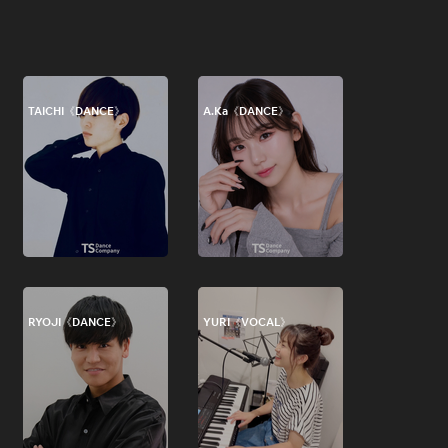
TAICHI《DANCE》
A.Ka《DANCE》
RYOJI《DANCE》
YURI《VOCAL》