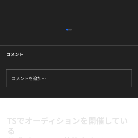
コメント
コメントを追加…
ILLIT『It's Me』に挑戦中｜新富町の小学
生向けK-POPキッズダンスクラス
TSでオーディションを開催してい
る