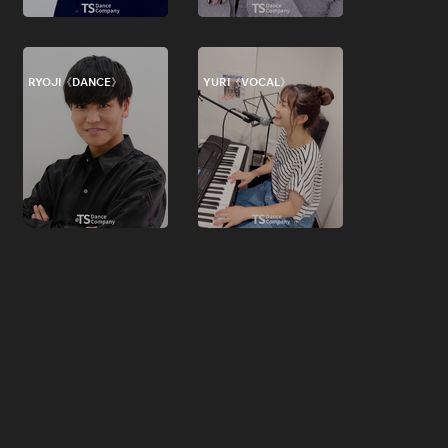
RYOJI《DANCE》
YURI《VOCAL》