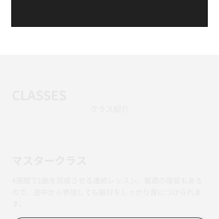
CLASSES
クラス紹介
マスタークラス
4週間で1曲を完成させる連続レッスン。毎週の復習もある
ので、途中から参加しても振付をしっかり身につけられま
す。