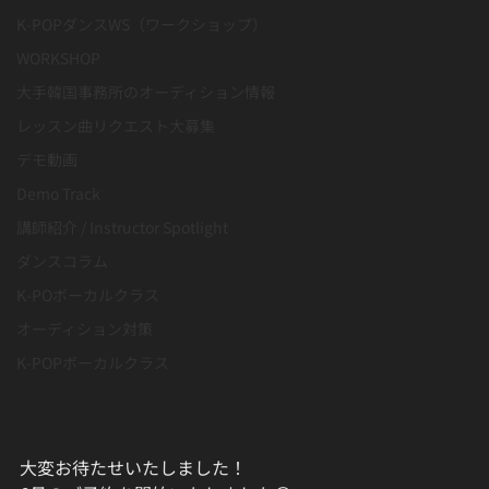
K-POPダンスWS（ワークショップ）
WORKSHOP
大手韓国事務所のオーディション情報
レッスン曲リクエスト大募集
デモ動画
Demo Track
講師紹介 / Instructor Spotlight
ダンスコラム
K-POボーカルクラス
オーディション対策
K-POPボーカルクラス
大変お待たせいたしました！