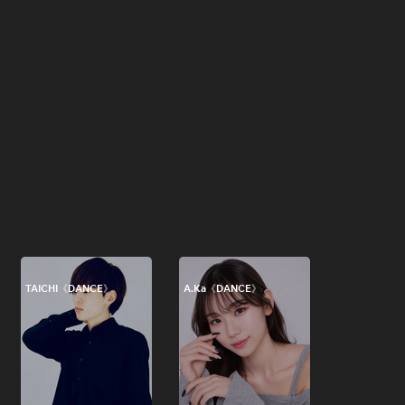
TAICHI《DANCE》
A.Ka《DANCE》