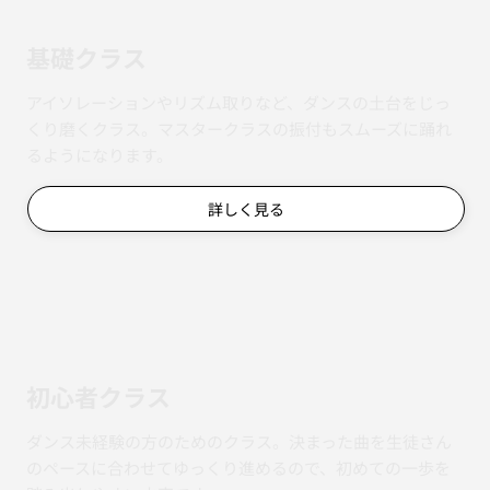
基礎クラス
アイソレーションやリズム取りなど、ダンスの土台をじっ
くり磨くクラス。マスタークラスの振付もスムーズに踊れ
るようになります。
詳しく見る
初心者クラス
ダンス未経験の方のためのクラス。決まった曲を生徒さん
のペースに合わせてゆっくり進めるので、初めての一歩を