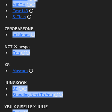
MIROH
 ⭕️⭕️
Case143
 ⭕️
S-Class
 ⭕️
ZEROBASEONE
In bloom
 ⭕️
NCT × aespa
Zoo
 ⭕️⭕️
XG
Mascara
 ⭕️
JUNGKOOK
3D
 ⭕️⭕️
Standing Next To You
 ⭕️⭕️
YEJI X GISELLE X JULIE