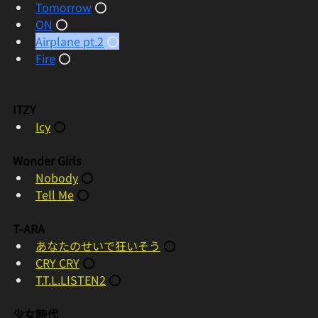
Tomorrow
 ⭕️
ON
 ⭕️
Airplane pt.2
 ⭕️
Fire
 ⭕️
ITZY
Icy
 ⭕️
Wonder Girls
Nobody
 ⭕️
Tell Me
 ⭕️
T-ARA
あなたのせいで狂いそう
 ⭕️
CRY CRY
 ⭕️
T.T.L.LISTEN2
 ⭕️
少女時代