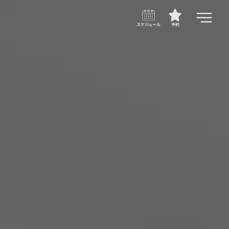
スケジュール
予約