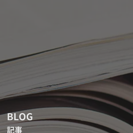
BLOG
記事