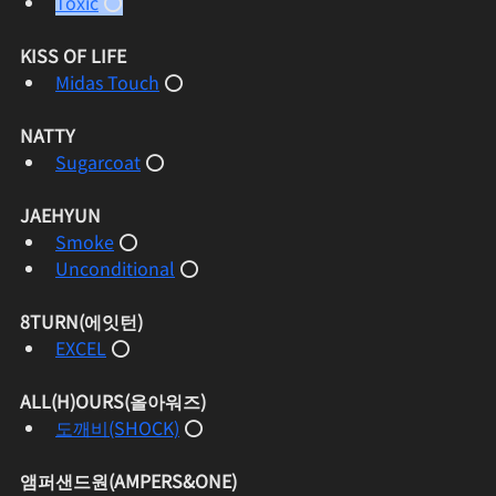
Toxic
 ⭕️
KISS OF LIFE
Midas Touch
 ⭕️
NATTY
Sugarcoat
 ⭕️
JAEHYUN
Smoke
 ⭕️
Unconditional
 ⭕️
8TURN(에잇턴)
EXCEL
 ⭕️
ALL(H)OURS(올아워즈) 
도깨비(SHOCK)
 ⭕️
앰퍼샌드원(AMPERS&ONE)