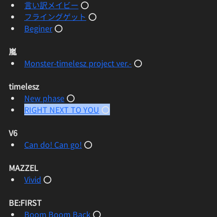
言い訳メイビー
 ⭕️
フライングゲット
 ⭕️
Beginer
 ⭕️
嵐
Monster-timelesz project ver.-
 ⭕️
timelesz
New phase
 ⭕️
RIGHT NEXT TO YOU
 ⭕️
V6
Can do! Can go!
 ⭕️
MAZZEL
Vivid
 ⭕️
BE:FIRST
Boom Boom Back
 ⭕️