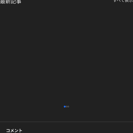
最新記事
すべて表示
コメント