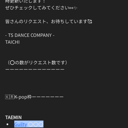
時更新いたします！
ぜひチェックしてみてください👀✨
皆さんのリクエスト、お待ちしています🥰
- TS DANCE COMPANY -
TAICHI
（⭕️の数がリクエスト数です）
ーーーーーーーーーーーーー
🇰🇷K-pop枠ーーーーーーー
TAEMIN
Guilty
 ⭕️⭕️⭕️