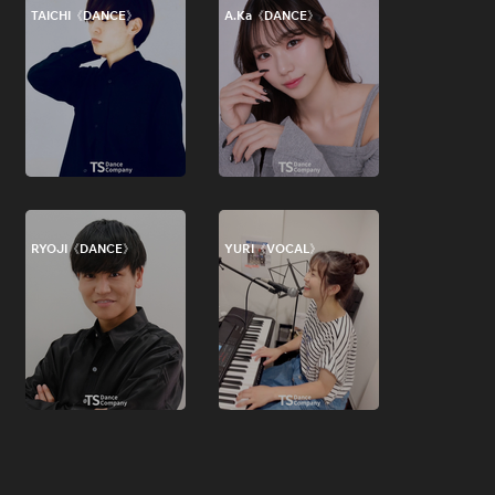
TAICHI《DANCE》
A.Ka《DANCE》
RYOJI《DANCE》
YURI《VOCAL》