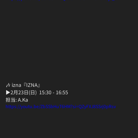
🎶 izna『IZNA』
▶︎2月23日(日)  15:30 - 16:55  
担当: A.Ka
https://youtu.be/ZbSSbHuT6HM?si=QZyFXJ8SSrj0pRsv