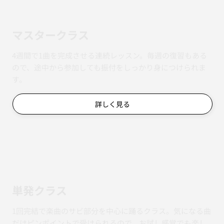
マスタークラス
4週間で1曲を完成させる連続レッスン。毎週の復習もある
ので、途中から参加しても振付をしっかり身につけられま
す。
詳しく見る
単発クラス
1回完結で楽曲のサビ部分を中心に踊るクラス。気になる曲
だけピンポイントで受けられるので、お試し感覚でも楽し