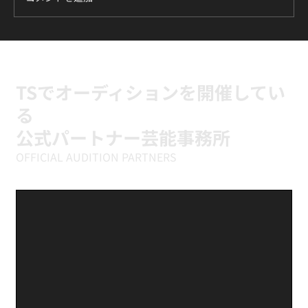
7月のマスタークラスはBTS『DNA』です
🔥
TSでオーディションを開催してい
る
公式パートナー芸能事務所
OFFICIAL AUDITION PARTNERS