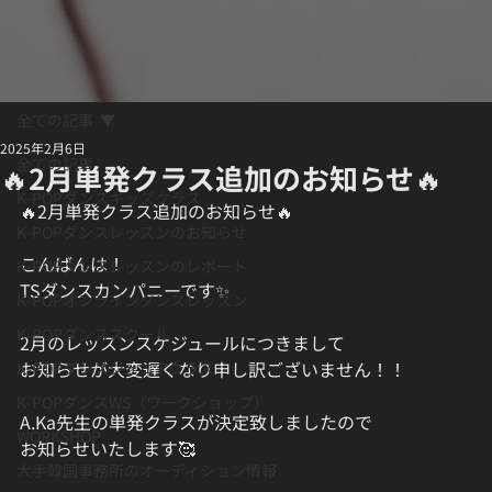
全ての記事
2025年2月6日
全ての記事
🔥2月単発クラス追加のお知らせ🔥
K-POPダンスキッズクラス
🔥2月単発クラス追加のお知らせ🔥
K-POPダンスレッスンのお知らせ
こんばんは！
K-POPダンスレッスンのレポート
TSダンスカンパニーです✨️
K-POPオンラインダンスレッスン
K-POPダンススクール
2月のレッスンスケジュールにつきまして
お知らせが大変遅くなり申し訳ございません！！
K-POPダンスジュニアクラス
K-POPダンスWS（ワークショップ）
A.Ka先生の単発クラスが決定致しましたので
WORKSHOP
お知らせいたします🥰
大手韓国事務所のオーディション情報