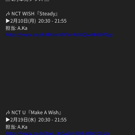
🎶 NCT WISH『Steady』
▶︎2月10日(月)  20:30 - 21:55
担当: A.Ka
https://youtu.be/sRJdi0wrU8Y?si=Rz8BQAAMAbYrFCgc
🎶 NCT U『Make A Wish』
▶︎2月19日(水)  20:30 - 21:55  
担当: A.Ka
https://youtu.be/G62oeL14rQw?si=BlY8-XTB0nChUje_