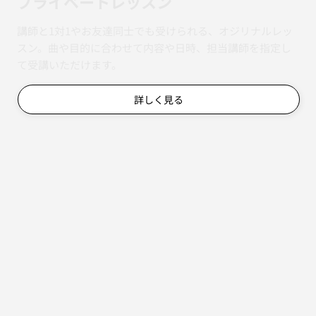
​プライベートレッスン
講師と1対1やお友達同士でも受けられる、オジリナルレッ
スン。曲や目的に合わせて内容や日時、担当講師を指定し
て受講いただけます。
詳しく見る