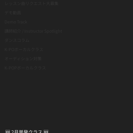
レッスン曲リクエスト大募集
デモ動画
Demo Track
講師紹介 / Instructor Spotlight
ダンスコラム
K-POボーカルクラス
オーディション対策
K-POPボーカルクラス
🆕 2月単発クラス 🆕