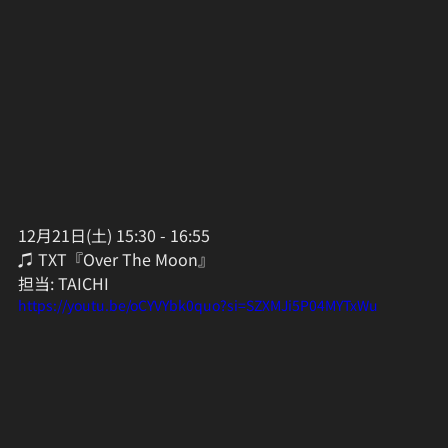
12月21日(土) 15:30 - 16:55
♫ TXT『Over The Moon』
担当: TAICHI
https://youtu.be/oCYVYbk0quo?si=SZXMJi5P04MYTxWu