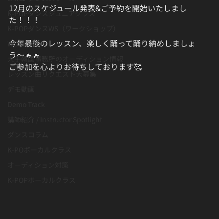
12月のスケジュール発表&ご予約を開始いたしまし
K-POPダンスジュニアクラス
た！！！
K-POPダンスWS（ワークショップ）
今年最後のレッスン、楽しく踊って踊り納めしましょ
WORKSHOP
う〜🔥🔥
大手韓国事務所のオーディション情報
ご参加を心よりお待ちしております🥰
レッスン曲リクエスト大募集
デモ動画
Demo Track
講師紹介 / Instructor Spotlight
ダンスコラム
K-POボーカルクラス
オーディション対策
K-POPボーカルクラス