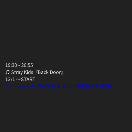
19:30 - 20:55
♫ Stray Kids『Back Door』
12/1 〜START
https://youtu.be/WAGlb7u9nqE?si=5jEHCLAKpLSJF22i