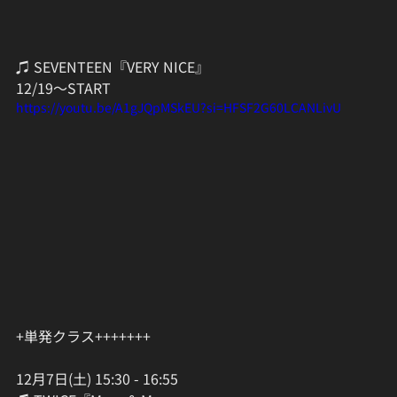
♫ SEVENTEEN『VERY NICE』
12/19〜START
https://youtu.be/A1gJQpMSkEU?si=HFSF2G60LCANLivU
+単発クラス+++++++
12月7日(土) 15:30 - 16:55