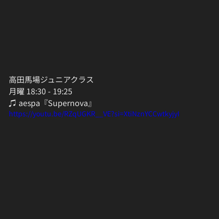
高田馬場ジュニアクラス
月曜 18:30 - 19:25
♫ aespa『Supernova』
https://youtu.be/RZqUGKR__VE?si=XtiNznYCCwtkyjyI