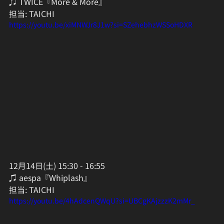
♫ TWICE『More & More』
担当: TAICHI
https://youtu.be/xiMNWJr8J1w?si=SZehebhzWSSoHDXR
12月14日(土) 15:30 - 16:55
♫ aespa『Whiplash』
担当: TAICHI
https://youtu.be/4hAdcenQWqU?si=UBCgKAjzzzK2mMr_