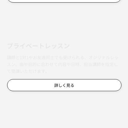
​プライベートレッスン
講師と1対1やお友達同士でも受けられる、オジリナルレッ
スン。曲や目的に合わせて内容や日時、担当講師を指定し
て受講いただけます。
詳しく見る