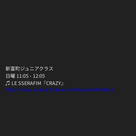
新富町ジュニアクラス
日曜 11:05 - 12:05
♫ LE SSERAFIM『CRAZY』
https://youtu.be/bbs_RSZwa-I?si=OKuGds8N5tNwNIJL