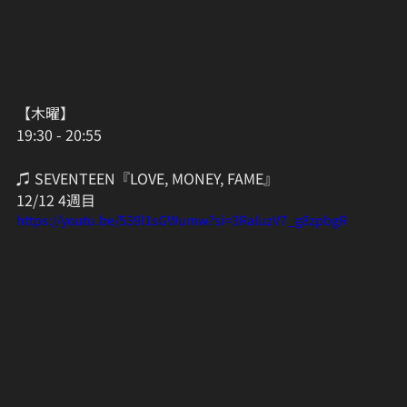
【木曜】
19:30 - 20:55
♫ SEVENTEEN『LOVE, MONEY, FAME』
12/12 4週目
https://youtu.be/539l1sGWumw?si=3RaluzV7_g8zpbgR