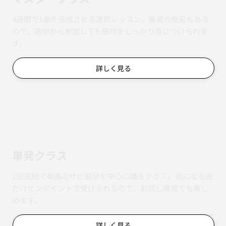
4週間で1曲を完成させる連続レッスン。毎週の復習もある
ので、途中から参加しても振付をしっかり身につけられま
す。
詳しく見る
単発クラス
1回完結で楽曲のサビ部分を中心に踊るクラス。気になる曲
だけピンポイントで受けられるので、お試し感覚でも楽し
めます。
詳しく見る