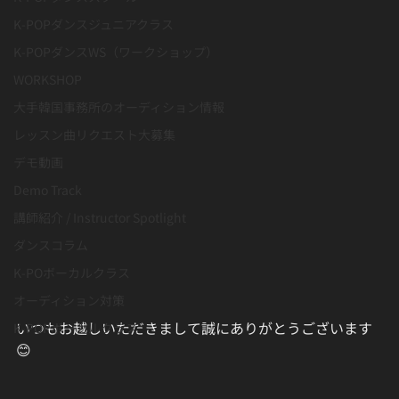
K-POPダンスジュニアクラス
K-POPダンスWS（ワークショップ）
WORKSHOP
大手韓国事務所のオーディション情報
レッスン曲リクエスト大募集
デモ動画
Demo Track
講師紹介 / Instructor Spotlight
ダンスコラム
K-POボーカルクラス
オーディション対策
いつもお越しいただきまして誠にありがとうございます
K-POPボーカルクラス
😊