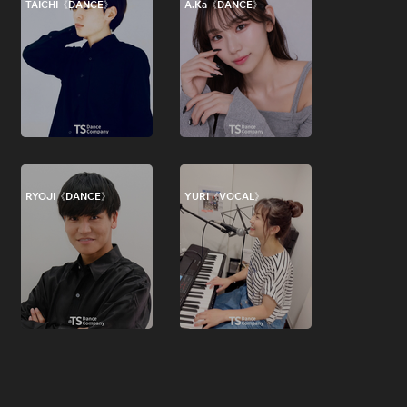
TAICHI《DANCE》
A.Ka《DANCE》
RYOJI《DANCE》
YURI《VOCAL》