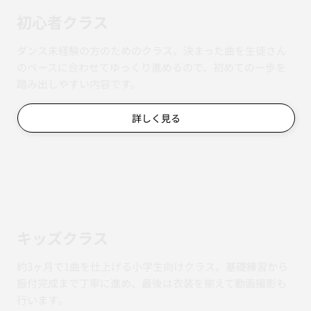
初心者クラス
ダンス未経験の方のためのクラス。決まった曲を生徒さん
のペースに合わせてゆっくり進めるので、初めての一歩を
踏み出しやすい内容です。
詳しく見る
キッズクラス
約3ヶ月で1曲を仕上げる小学生向けクラス。基礎練習から
振付完成まで丁寧に進め、最後は衣装を揃えて動画撮影も
行います。