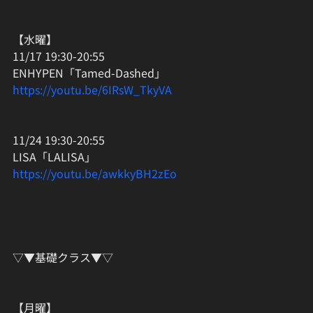
【水曜】
11/17 19:30-20:55
ENHYPEN「Tamed-Dashed」
https://youtu.be/6IRsW_TkyVA
11/24 19:30-20:55
LISA「LALISA」
https://youtu.be/awkkyBH2zEo
▽▼基礎クラス▼▽
【月曜】