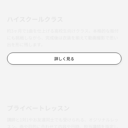
ハイスクールクラス
約3ヶ月で1曲を仕上げる高校生向けクラス。本格的な振付
にも挑戦しながら、完成後は衣装を揃えて動画撮影で思い
出を形に残します。
詳しく見る
​プライベートレッスン
講師と1対1やお友達同士でも受けられる、オジリナルレッ
スン。曲や目的に合わせて内容や日時、担当講師を指定し