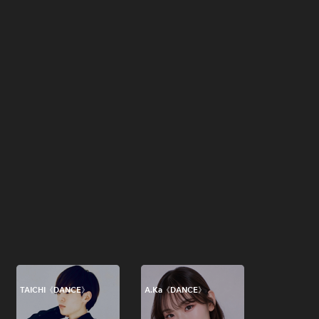
TAICHI《DANCE》
A.Ka《DANCE》