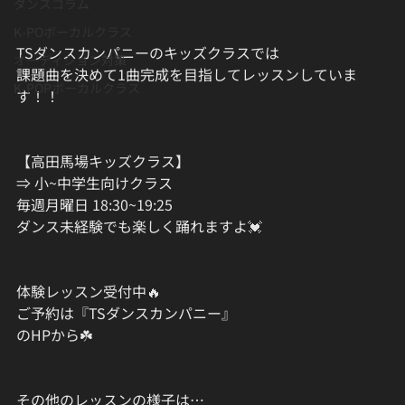
ダンスコラム
K-POボーカルクラス
TSダンスカンパニーのキッズクラスでは
オーディション対策
課題曲を決めて1曲完成を目指してレッスンしていま
K-POPボーカルクラス
す！！
【高田馬場キッズクラス】
⇒ 小~中学生向けクラス
毎週月曜日 18:30~19:25
ダンス未経験でも楽しく踊れますよ💓
体験レッスン受付中🔥
ご予約は『TSダンスカンパニー』
のHPから☘️
その他のレッスンの様子は…