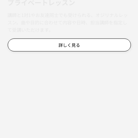
​プライベートレッスン
講師と1対1やお友達同士でも受けられる、オジリナルレッ
スン。曲や目的に合わせて内容や日時、担当講師を指定し
て受講いただけます。
詳しく見る