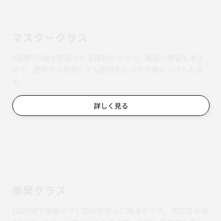
マスタークラス
4週間で1曲を完成させる連続レッスン。毎週の復習もある
ので、途中から参加しても振付をしっかり身につけられま
す。
詳しく見る
単発クラス
1回完結で楽曲のサビ部分を中心に踊るクラス。気になる曲