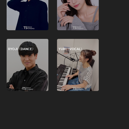
RYOJI《DANCE》
YURI《VOCAL》