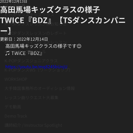
2022年12月13日
全ての記事
高田馬場キッズクラスの様子
K-POPダンスキッズクラス
TWICE『BDZ』【TSダンスカンパニ
K-POPダンスレッスンのお知らせ
ー】
K-POPダンスレッスンのレポート
更新日：
2022年12月14日
K-POPオンラインダンスレッスン
高田馬場キッズクラスの様子です😊
K-POPダンススクール
♫ TWICE『BDZ』
K-POPダンスジュニアクラス
https://youtu.be/mq8245bUnjU
K-POPダンスWS（ワークショップ）
WORKSHOP
大手韓国事務所のオーディション情報
レッスン曲リクエスト大募集
デモ動画
Demo Track
講師紹介 / Instructor Spotlight