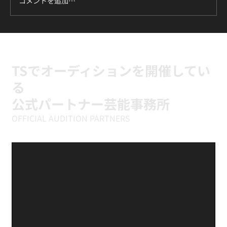
コメントを追加…
ILLIT『It's Me』に挑戦中｜新富町の小学
生向けK-POPキッズダンスクラス
TSでオーディションを開催してい
る
公式パートナー芸能事務所
OFFICIAL AUDITION PARTNERS