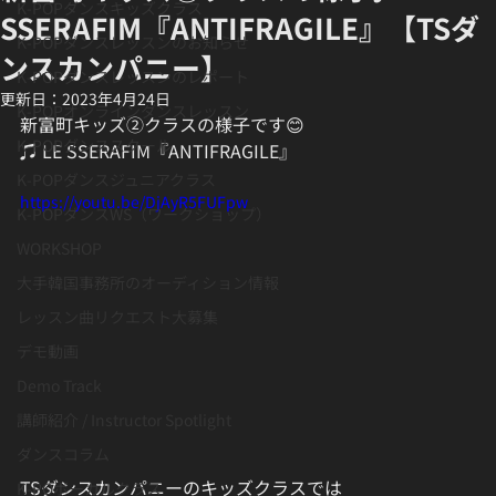
K-POPダンスキッズクラス
SSERAFIM『ANTIFRAGILE』【TSダ
K-POPダンスレッスンのお知らせ
ンスカンパニー】
K-POPダンスレッスンのレポート
更新日：
2023年4月24日
K-POPオンラインダンスレッスン
新富町キッズ②クラスの様子です😊
K-POPダンススクール
♫ LE SSERAFIM『ANTIFRAGILE』
K-POPダンスジュニアクラス
https://youtu.be/DjAyR5FUFpw
K-POPダンスWS（ワークショップ）
WORKSHOP
大手韓国事務所のオーディション情報
レッスン曲リクエスト大募集
デモ動画
Demo Track
講師紹介 / Instructor Spotlight
ダンスコラム
TSダンスカンパニーのキッズクラスでは
K-POボーカルクラス