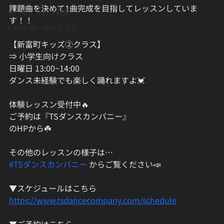
課題曲を決めて1曲完成を目指してレッスンしていま
オーディション対策
す！！
K-POPボーカルクラス
【新富町キッズ②クラス】
⇒ 小学生向けクラス
日曜日 13:00~14:00
ダンス未経験でも楽しく踊れますよ💓
体験レッスン受付中🔥
ご予約は『TSダンスカンパニー』
のHPから☘️
その他のレッスンの様子は…
#TSダンスカンパニー
 からご覧ください📣
▼スケジュールはこちら
https://www.tsdancecompany.com/schedule