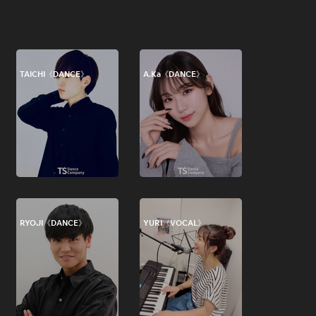
TAICHI《DANCE》
A.Ka《DANCE》
RYOJI《DANCE》
YURI《VOCAL》