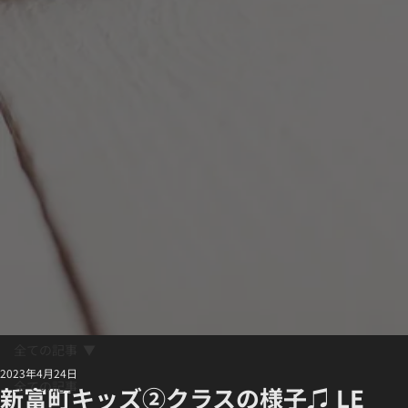
全ての記事
2023年4月24日
全ての記事
新富町キッズ②クラスの様子♫ LE