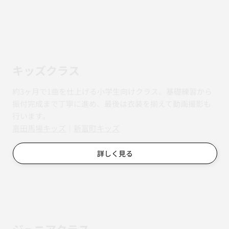
キッズクラス
約3ヶ月で1曲を仕上げる小学生向けクラス。基礎練習から
振付完成まで丁寧に進め、最後は衣装を揃えて動画撮影も
行います。
​​高田馬場キッズ
｜
新富町キッズ
詳しく見る
ジュニアクラス