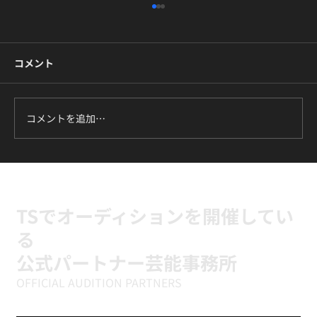
コメント
コメントを追加…
ILLIT『It's Me』に挑戦中｜新富町の小学
生向けK-POPキッズダンスクラス
TSでオーディションを開催してい
る
公式パートナー芸能事務所
OFFICIAL AUDITION PARTNERS