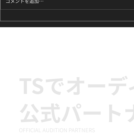
コメントを追加…
8月のK-POPダンスレッスン
ILLIT『It
のお知らせ🌟
新富町の小学
ッズダンス
TSでオー
公式パート
OFFICIAL AUDITION PARTNERS