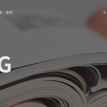
験・見学
ス
G