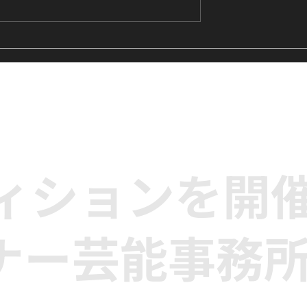
's Me』に挑戦中｜
【レッスンレポート】LE
生向けK-POPキ
SSERAFIM『Eve, Psyche 
クラス
the Bluebeard's wife』
に挑戦｜高田馬場のK-POP
ンス単発クラス
ディションを開
ナー芸能事務