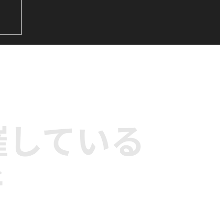
&
サビ
ダ
催している
所