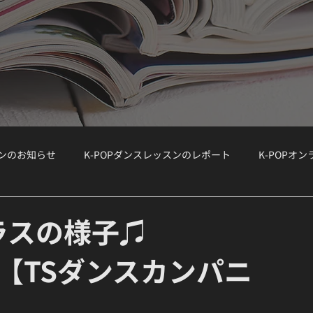
スンのお知らせ
K-POPダンスレッスンのレポート
K-POPオ
ョップ）
WORKSHOP
大手韓国事務所のオーディション情報
ラスの様子♫
rs』【TSダンスカンパニ
ボーカルクラス
オーディション対策
K-POPボーカルクラス