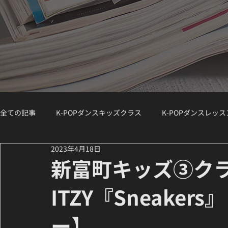
全ての記事
K-POPダンスキッズクラス
K-POPダンスレッ
2023年4月18日
K-POPダンスジュニアクラス
K-POPダンスWS（ワークシ
新富町キッズ③ク
ITZY『Sneake
講師紹介 / Instructor Spotlight
ダンスコラム
K-PO
ー】