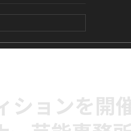
's Me』に挑戦中｜
【レッスンレポート】LE
生向けK-POPキ
SSERAFIM『Eve, Psyche 
クラス
the Bluebeard's wife』
に挑戦｜高田馬場のK-POP
ンス単発クラス
ディションを開