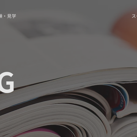
験・見学
ス
G