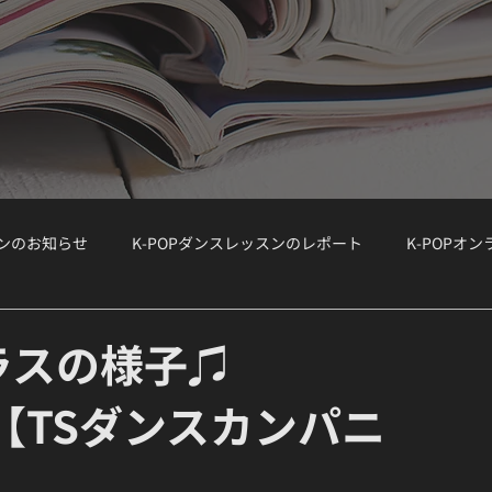
スンのお知らせ
K-POPダンスレッスンのレポート
K-POPオ
ョップ）
WORKSHOP
大手韓国事務所のオーディション情報
ラスの様子♫
p』【TSダンスカンパニ
ボーカルクラス
オーディション対策
K-POPボーカルクラス