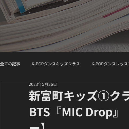
全ての記事
K-POPダンスキッズクラス
K-POPダンスレッ
2023年5月26日
K-POPダンスジュニアクラス
K-POPダンスWS（ワークシ
新富町キッズ①ク
BTS『MIC Dro
講師紹介 / Instructor Spotlight
ダンスコラム
K-PO
ー】