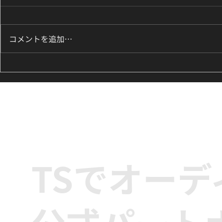
コメントを追加…
8月のK-POPダンスレッスン
ILLIT『It
のお知らせ🌟
新富町の小学
ッズダンス
TSでオー