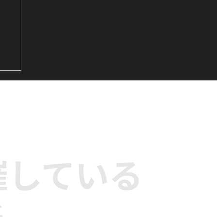
&
サビ
ダ
催している