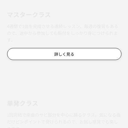
マスタークラス
4週間で1曲を完成させる連続レッスン。毎週の復習もある
ので、途中から参加しても振付をしっかり身につけられま
す。
詳しく見る
単発クラス
1回完結で楽曲のサビ部分を中心に踊るクラス。気になる曲
だけピンポイントで受けられるので、お試し感覚でも楽し