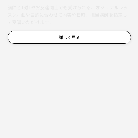
講師と1対1やお友達同士でも受けられる、オジリナルレッ
スン。曲や目的に合わせて内容や日時、担当講師を指定し
て受講いただけます。
詳しく見る