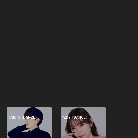
TAICHI《DANCE》
A.Ka《DANCE》