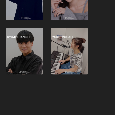
RYOJI《DANCE》
YURI《VOCAL》