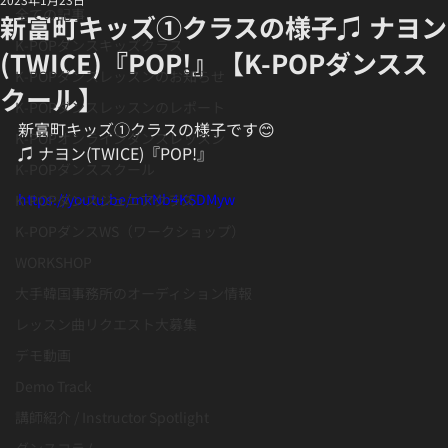
全ての記事
新富町キッズ①クラスの様子♫ ナヨン
K-POPダンスキッズクラス
(TWICE)『POP!』【K-POPダンスス
K-POPダンスレッスンのお知らせ
クール】
K-POPダンスレッスンのレポート
新富町キッズ①クラスの様子です😊
K-POPオンラインダンスレッスン
♫ ナヨン(TWICE)『POP!』
K-POPダンススクール
https://youtu.be/mkNb4KSDMyw
K-POPダンスジュニアクラス
K-POPダンスWS（ワークショップ）
WORKSHOP
大手韓国事務所のオーディション情報
レッスン曲リクエスト大募集
デモ動画
Demo Track
講師紹介 / Instructor Spotlight