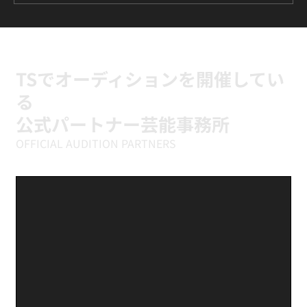
ILLIT『It's Me』に挑戦中｜新富町の小学
生向けK-POPキッズダンスクラス
TSでオーディションを開催してい
る
公式パートナー芸能事務所
OFFICIAL AUDITION PARTNERS