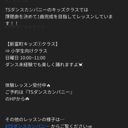
ダンスコラム
TSダンスカンパニーのキッズクラスでは
K-POボーカルクラス
課題曲を決めて1曲完成を目指してレッスンしていま
オーディション対策
す！！
K-POPボーカルクラス
【新富町キッズ①クラス】
⇒ 小学生向けクラス
日曜日 10:00~11:00
ダンス未経験でも楽しく踊れますよ💓
体験レッスン受付中🔥
ご予約は『TSダンスカンパニー』
のHPから☘️
その他のレッスンの様子は…
#TSダンスカンパニー
 からご覧ください📣