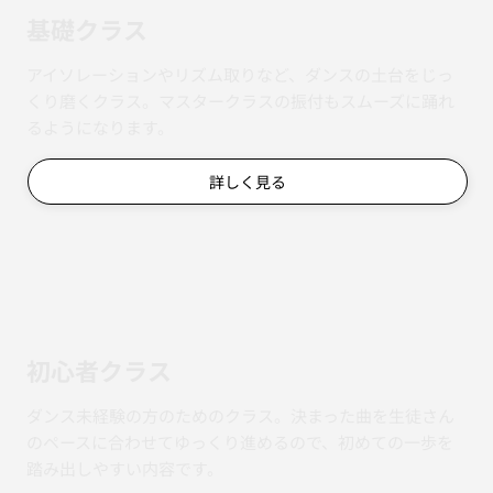
基礎クラス
アイソレーションやリズム取りなど、ダンスの土台をじっ
くり磨くクラス。マスタークラスの振付もスムーズに踊れ
るようになります。
詳しく見る
初心者クラス
ダンス未経験の方のためのクラス。決まった曲を生徒さん
のペースに合わせてゆっくり進めるので、初めての一歩を
踏み出しやすい内容です。