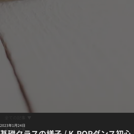
全ての記事
2023年1月24日
全ての記事
基礎クラスの様子 / K-POPダンス初心