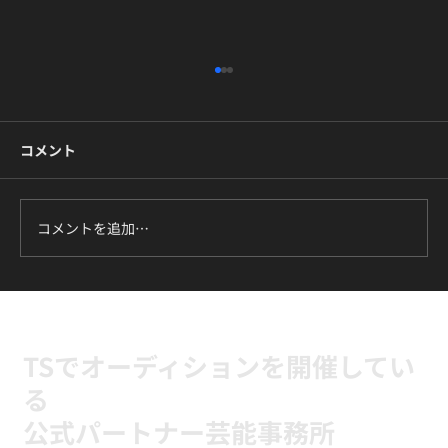
コメント
コメントを追加…
ILLIT『It's Me』に挑戦中｜新富町の小学
生向けK-POPキッズダンスクラス
TSでオーディションを開催してい
る
公式パートナー芸能事務所