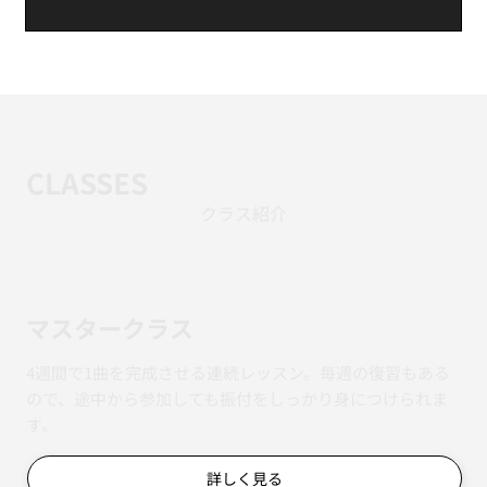
CLASSES
クラス紹介
マスタークラス
4週間で1曲を完成させる連続レッスン。毎週の復習もある
ので、途中から参加しても振付をしっかり身につけられま
す。
詳しく見る