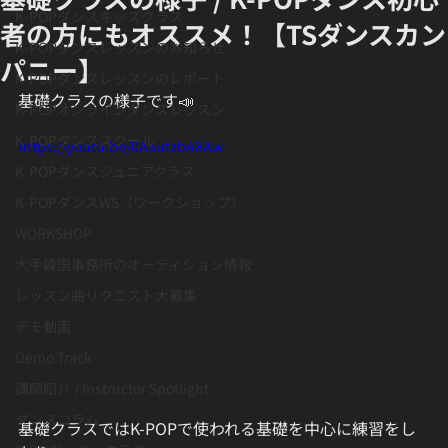
K-POPダンスキッズクラス
者の方にもオススメ！【TSダンスカン
K-POPダンスレッスンのお知らせ
パニー】
K-POPダンスレッスンのレポート
基礎クラスの様子です📣
K-POPオンラインダンスレッスン
K-POPダンススクール
https://youtu.be/0AaufzbA8Aw
K-POPダンスジュニアクラス
K-POPダンスWS（ワークショップ）
WORKSHOP
大手韓国事務所のオーディション情報
レッスン曲リクエスト大募集
デモ動画
Demo Track
講師紹介 / Instructor Spotlight
ダンスコラム
基礎クラスではK-POPで使われる基礎を中心に練習をし