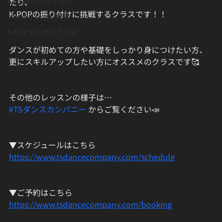
たり、
K-POボーカルクラス
K-POPの振り付けに挑戦するクラスです！！
オーディション対策
K-POPボーカルクラス
ダンスが初めての方や基礎をしっかり身につけたい方、
更にスキルアップしたい方にオススメのクラスです🥰
その他のレッスンの様子は…
#TSダンスカンパニー
 からご覧ください📣
▼スケジュールはこちら
https://www.tsdancecompany.com/schedule
▼ご予約はこちら
https://www.tsdancecompany.com/booking