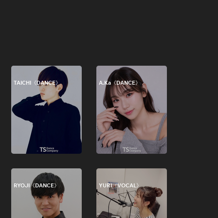
TAICHI《DANCE》
A.Ka《DANCE》
RYOJI《DANCE》
YURI《VOCAL》