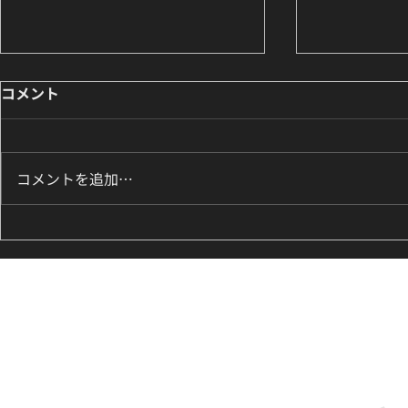
コメント
コメントを追加…
8月のK-POPダンスレッスン
ILLIT『It
のお知らせ🌟
新富町の小学
ッズダンス