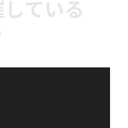
催している
所