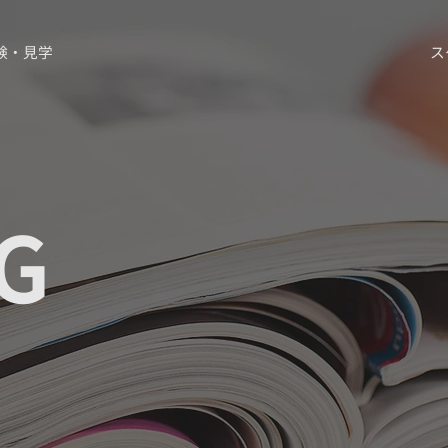
験・見学
ス
G