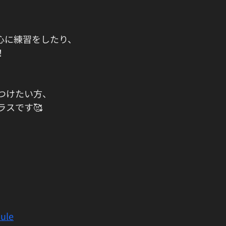
中心に練習をしたり、
！
つけたい方、
スです🥰
ule